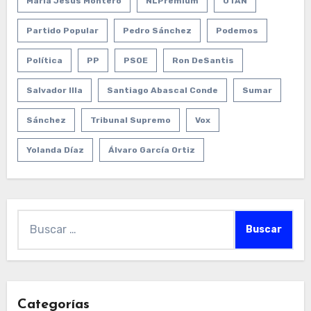
María Jesús Montero
NLPremium
OTAN
Partido Popular
Pedro Sánchez
Podemos
Política
PP
PSOE
Ron DeSantis
Salvador Illa
Santiago Abascal Conde
Sumar
Sánchez
Tribunal Supremo
Vox
Yolanda Díaz
Álvaro García Ortiz
Buscar:
Categorías