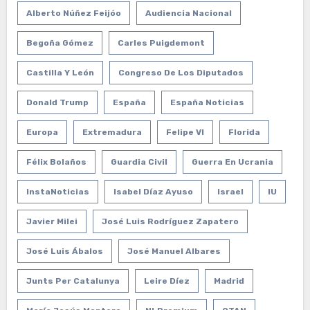
Alberto Núñez Feijóo
Audiencia Nacional
Begoña Gómez
Carles Puigdemont
Castilla Y León
Congreso De Los Diputados
Donald Trump
España
España Noticias
Europa
Extremadura
Felipe VI
Florida
Félix Bolaños
Guardia Civil
Guerra En Ucrania
InstaNoticias
Isabel Díaz Ayuso
Israel
IU
Javier Milei
José Luis Rodríguez Zapatero
José Luis Ábalos
José Manuel Albares
Junts Per Catalunya
Leire Díez
Madrid