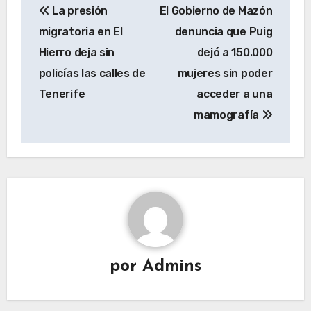
La presión
El Gobierno de Mazón
de
migratoria en El
denuncia que Puig
entradas
Hierro deja sin
dejó a 150.000
policías las calles de
mujeres sin poder
Tenerife
acceder a una
mamografía
por
Admins