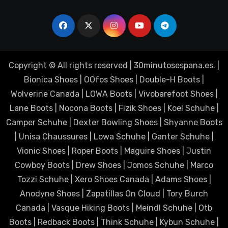
Copyright © All rights reserved
|
30minutosespana.es
. |
Bionica Shoes
|
OOfos Shoes
|
Double-H Boots
|
Wolverine Canada
|
LOWA Boots
|
Vivobarefoot Shoes
|
Lane Boots
|
Nocona Boots
|
Fizik Shoes
|
Koel Schuhe
|
Camper Schuhe
|
Dexter Bowling Shoes
|
Shyanne Boots
|
Unisa Chaussures
|
Lowa Schuhe
|
Ganter Schuhe
|
Vionic Shoes
|
Roper Boots
|
Maguire Shoes
|
Justin
Cowboy Boots
|
Drew Shoes
|
Jomos Schuhe
|
Marco
Tozzi Schuhe
|
Xero Shoes Canada
|
Adams Shoes
|
Anodyne Shoes
|
Zapatillas On Cloud
|
Tory Burch
Canada
|
Vasque Hiking Boots
|
Meindl Schuhe
|
Otb
Boots
|
Redback Boots
|
Think Schuhe
|
Kybun Schuhe
|