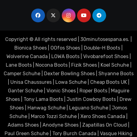
Copyright © All rights reserved
|
30minutosespana.es
. |
Bionica Shoes
|
OOfos Shoes
|
Double-H Boots
|
Wolverine Canada
|
LOWA Boots
|
Vivobarefoot Shoes
|
Lane Boots
|
Nocona Boots
|
Fizik Shoes
|
Koel Schuhe
|
Camper Schuhe
|
Dexter Bowling Shoes
|
Shyanne Boots
|
Unisa Chaussures
|
Lowa Schuhe
|
Cheap Boots UK
|
Ganter Schuhe
|
Vionic Shoes
|
Roper Boots
|
Maguire
Shoes
|
Tony Lama Boots
|
Justin Cowboy Boots
|
Drew
Shoes
|
Hanwag Schuhe
|
Leguano Schuhe
|
Jomos
Schuhe
|
Marco Tozzi Schuhe
|
Xero Shoes Canada
|
Adams Shoes
|
Anodyne Shoes
|
Zapatillas On Cloud
|
Paul Green Schuhe
|
Tory Burch Canada
|
Vasque Hiking