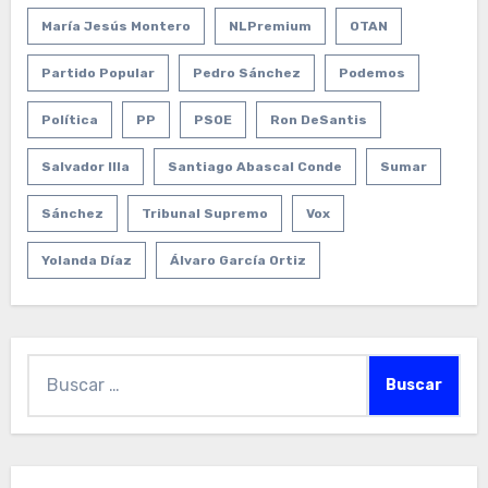
María Jesús Montero
NLPremium
OTAN
Partido Popular
Pedro Sánchez
Podemos
Política
PP
PSOE
Ron DeSantis
Salvador Illa
Santiago Abascal Conde
Sumar
Sánchez
Tribunal Supremo
Vox
Yolanda Díaz
Álvaro García Ortiz
Buscar: