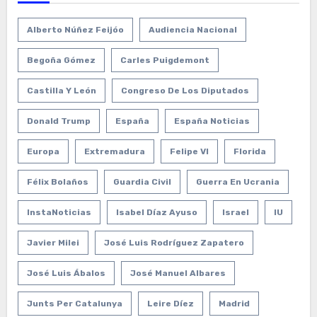
Alberto Núñez Feijóo
Audiencia Nacional
Begoña Gómez
Carles Puigdemont
Castilla Y León
Congreso De Los Diputados
Donald Trump
España
España Noticias
Europa
Extremadura
Felipe VI
Florida
Félix Bolaños
Guardia Civil
Guerra En Ucrania
InstaNoticias
Isabel Díaz Ayuso
Israel
IU
Javier Milei
José Luis Rodríguez Zapatero
José Luis Ábalos
José Manuel Albares
Junts Per Catalunya
Leire Díez
Madrid