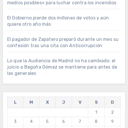
medios posibles» para luchar contra los incendios
El Gobierno pierde dos millones de votos y aún
quiere otro año más
El pagador de Zapatero preparó durante un mes su
confesión tras una cita con Anticorrupción
Lo que la Audiencia de Madrid no ha cambiado: el
juicio a Begoña Gómez se mantiene para antes de
las generales
L
M
X
J
V
S
D
1
2
3
4
5
6
7
8
9