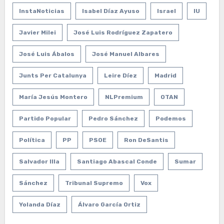
InstaNoticias
Isabel Díaz Ayuso
Israel
IU
Javier Milei
José Luis Rodríguez Zapatero
José Luis Ábalos
José Manuel Albares
Junts Per Catalunya
Leire Díez
Madrid
María Jesús Montero
NLPremium
OTAN
Partido Popular
Pedro Sánchez
Podemos
Política
PP
PSOE
Ron DeSantis
Salvador Illa
Santiago Abascal Conde
Sumar
Sánchez
Tribunal Supremo
Vox
Yolanda Díaz
Álvaro García Ortiz