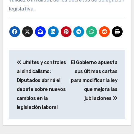
legislativa.
Navegación
Límites y controles
El Gobierno apuesta
de
al sindicalismo:
sus últimas cartas
entradas
Diputados abrirá el
para modificar la ley
debate sobre nuevos
que mejora las
cambios en la
jubilaciones
legislación laboral