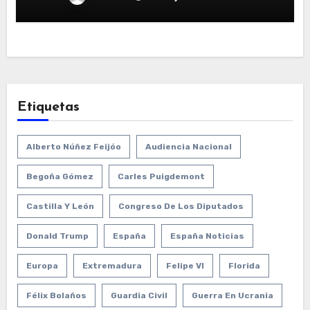
Etiquetas
Alberto Núñez Feijóo
Audiencia Nacional
Begoña Gómez
Carles Puigdemont
Castilla Y León
Congreso De Los Diputados
Donald Trump
España
España Noticias
Europa
Extremadura
Felipe VI
Florida
Félix Bolaños
Guardia Civil
Guerra En Ucrania