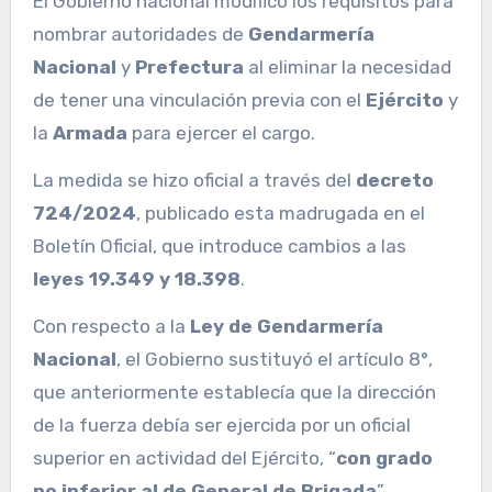
El Gobierno nacional modificó los requisitos para
nombrar autoridades de
Gendarmería
Nacional
y
Prefectura
al eliminar la necesidad
de tener una vinculación previa con el
Ejército
y
la
Armada
para ejercer el cargo.
La medida se hizo oficial a través del
decreto
724/2024
, publicado esta madrugada en el
Boletín Oficial, que introduce cambios a las
leyes 19.349 y 18.398
.
Con respecto a la
Ley de Gendarmería
Nacional
, el Gobierno sustituyó el artículo 8°,
que anteriormente establecía que la dirección
de la fuerza debía ser ejercida por un oficial
superior en actividad del Ejército, “
con grado
no inferior al de General de Brigada
”.