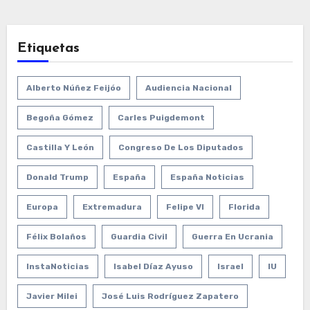
Etiquetas
Alberto Núñez Feijóo
Audiencia Nacional
Begoña Gómez
Carles Puigdemont
Castilla Y León
Congreso De Los Diputados
Donald Trump
España
España Noticias
Europa
Extremadura
Felipe VI
Florida
Félix Bolaños
Guardia Civil
Guerra En Ucrania
InstaNoticias
Isabel Díaz Ayuso
Israel
IU
Javier Milei
José Luis Rodríguez Zapatero