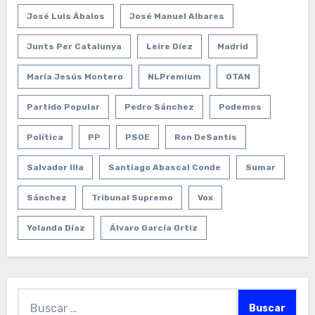
José Luis Ábalos
José Manuel Albares
Junts Per Catalunya
Leire Díez
Madrid
María Jesús Montero
NLPremium
OTAN
Partido Popular
Pedro Sánchez
Podemos
Política
PP
PSOE
Ron DeSantis
Salvador Illa
Santiago Abascal Conde
Sumar
Sánchez
Tribunal Supremo
Vox
Yolanda Díaz
Álvaro García Ortiz
Buscar: