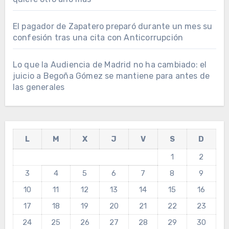
El pagador de Zapatero preparó durante un mes su
confesión tras una cita con Anticorrupción
Lo que la Audiencia de Madrid no ha cambiado: el
juicio a Begoña Gómez se mantiene para antes de
las generales
L
M
X
J
V
S
D
1
2
3
4
5
6
7
8
9
10
11
12
13
14
15
16
17
18
19
20
21
22
23
24
25
26
27
28
29
30