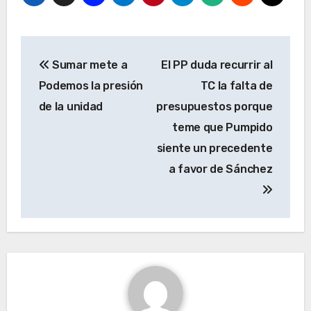
Navegación
Sumar mete a
El PP duda recurrir al
de
Podemos la presión
TC la falta de
entradas
de la unidad
presupuestos porque
teme que Pumpido
siente un precedente
a favor de Sánchez