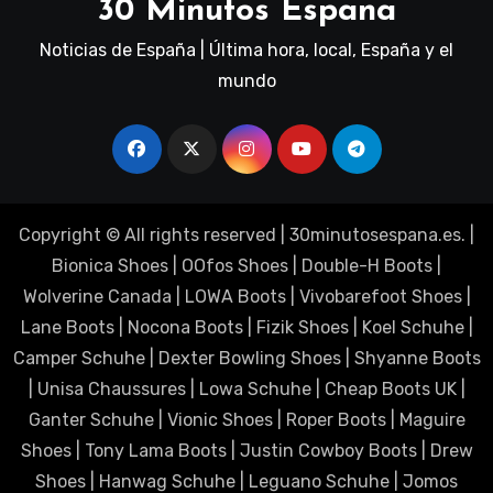
30 Minutos Espana
Noticias de España | Última hora, local, España y el
mundo
Copyright © All rights reserved
|
30minutosespana.es
. |
Bionica Shoes
|
OOfos Shoes
|
Double-H Boots
|
Wolverine Canada
|
LOWA Boots
|
Vivobarefoot Shoes
|
Lane Boots
|
Nocona Boots
|
Fizik Shoes
|
Koel Schuhe
|
Camper Schuhe
|
Dexter Bowling Shoes
|
Shyanne Boots
|
Unisa Chaussures
|
Lowa Schuhe
|
Cheap Boots UK
|
Ganter Schuhe
|
Vionic Shoes
|
Roper Boots
|
Maguire
Shoes
|
Tony Lama Boots
|
Justin Cowboy Boots
|
Drew
Shoes
|
Hanwag Schuhe
|
Leguano Schuhe
|
Jomos