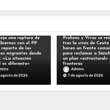
ias
Noticias
leja una ruptura de
Prohens y Vivas se re
obiernos con el PP
tras la crisis de Ceuta
 reparto de los
hacen un frente comú
es migrantes desde
para reclamar a Sánc
: «La situación
un plan «estructural»
l es diferente»
fronteras
dmins
Admins
 agosto de 2026
7 de agosto de 2026