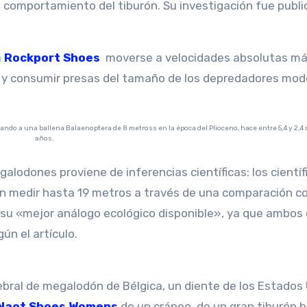
l comportamiento del tiburón. Su investigación fue publ
a
Rockport Shoes
moverse a velocidades absolutas m
al y consumir presas del tamaño de los depredadores mo
años.
lodones proviene de inferencias científicas: los científ
an medir hasta 19 metros a través de una comparación co
su «mejor análogo ecológico disponible», ya que ambos
ún el artículo.
ebral de megalodón de Bélgica, un diente de los Estados
Naot Shoes Womens
de un cráneo, de un gran tiburón 