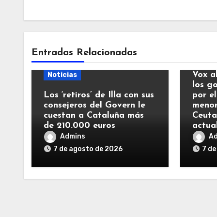
Entradas Relacionadas
Notic
Vox a
Noticias
los g
Los ‘retiros’ de Illa con sus
por el
consejeros del Govern le
menor
cuestan a Cataluña más
Ceuta
de 210.000 euros
actua
Admins
A
7 de agosto de 2026
7 de