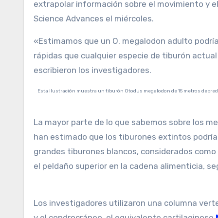
extrapolar información sobre el movimiento y e
Science Advances el miércoles.
«Estimamos que un O. megalodon adulto podrí
rápidas que cualquier especie de tiburón actu
escribieron los investigadores.
Esta ilustración muestra un tiburón Otodus megalodon de 15 metros depredando a una ballena Balaenoptera de 8 metross en la época del Plioceno, hace entre 5,4 y 2,4 millones de
La mayor parte de lo que sabemos sobre los mega
han estimado que los tiburones extintos podrí
grandes tiburones blancos, considerados como 
el peldaño superior en la cadena alimenticia, seg
Los investigadores utilizaron una columna vert
y el condrocráneo, el equivalente cartilaginoso