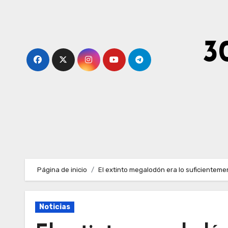
Ir
al
contenido
3
Página de inicio
El extinto megalodón era lo suficienteme
Noticias