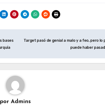
as bases
Target pasó de genial a malo y a feo, pero lo 
urquía
puede haber pasa
por
Admins