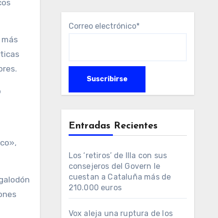
cos
Correo electrónico*
s más
ticas
ores.
o
Entradas Recientes
ico»,
Los ‘retiros’ de Illa con sus
consejeros del Govern le
cuestan a Cataluña más de
egalodón
210.000 euros
zones
Vox aleja una ruptura de los