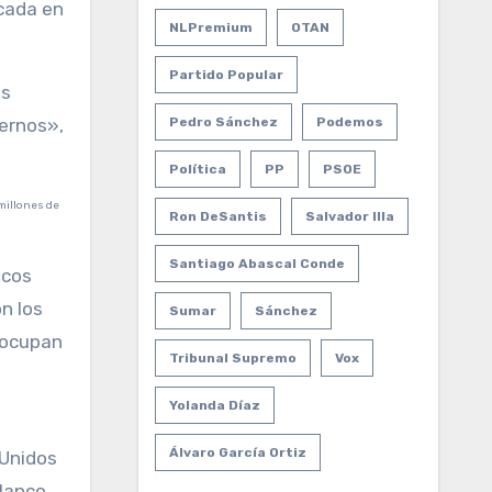
icada en
NLPremium
OTAN
Partido Popular
ás
dernos»,
Pedro Sánchez
Podemos
Política
PP
PSOE
Ron DeSantis
Salvador Illa
Santiago Abascal Conde
icos
n los
Sumar
Sánchez
 ocupan
Tribunal Supremo
Vox
Yolanda Díaz
Álvaro García Ortiz
 Unidos
blanco