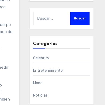
nco
Buscar:
cuerpo
nado del
Categorías
0
Celebrity
medir
Entretenimiento
Moda
o
l
Noticias
mbién