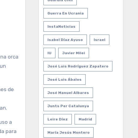
Guardia Civil
Guerra En Ucrania
InstaNoticias
Isabel Díaz Ayuso
Israel
IU
Javier Milei
 un
José Luis Rodríguez Zapatero
José Luis Ábalos
nes de
José Manuel Albares
Junts Per Catalunya
an.
Leire Díez
Madrid
uso a
da para
María Jesús Montero