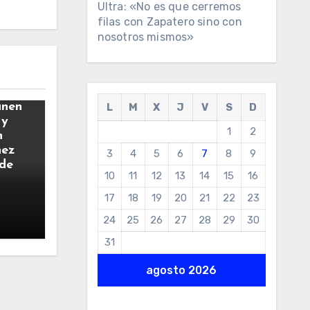
Ultra: «No es que cerremos
filas con Zapatero sino con
nosotros mismos»
únen
L
M
X
J
V
S
D
 y
1
2
n
hez
3
4
5
6
7
8
9
 de
10
11
12
13
14
15
16
17
18
19
20
21
22
23
24
25
26
27
28
29
30
31
agosto 2026