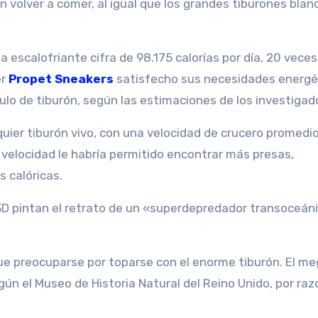
in volver a comer, al igual que los grandes tiburones blan
 escalofriante cifra de 98.175 calorías por día, 20 vece
er
Propet Sneakers
satisfecho sus necesidades energé
lo de tiburón, según las estimaciones de los investigad
ier tiburón vivo, con una velocidad de crucero promedi
a velocidad le habría permitido encontrar más presas,
 calóricas.
3D pintan el retrato de un «superdepredador transoceán
 que preocuparse por toparse con el enorme tiburón. El m
gún el Museo de Historia Natural del Reino Unido, por ra