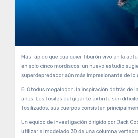
Más rápido que cualquier tiburón vivo en la actualidad y lo suficientemente grande como para comerse una orca
en solo cinco mordiscos: un nuevo estudio sugi
superdepredador aún más impresionante de lo qu
El Otodus megalodon, la inspiración detrás de l
años. Los fósiles del gigante extinto son difíci
fosilizados, sus cuerpos consisten principalmen
Un equipo de investigación dirigido por Jack Co
utilizar el modelado 3D de una columna verteb