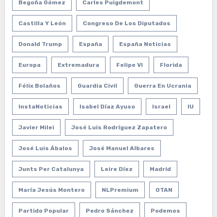
Begoña Gómez
Carles Puigdemont
Castilla Y León
Congreso De Los Diputados
Donald Trump
España
España Noticias
Europa
Extremadura
Felipe VI
Florida
Félix Bolaños
Guardia Civil
Guerra En Ucrania
InstaNoticias
Isabel Díaz Ayuso
Israel
IU
Javier Milei
José Luis Rodríguez Zapatero
José Luis Ábalos
José Manuel Albares
Junts Per Catalunya
Leire Díez
Madrid
María Jesús Montero
NLPremium
OTAN
Partido Popular
Pedro Sánchez
Podemos