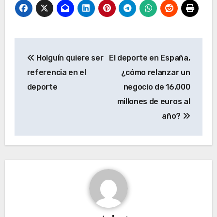
Navegación
Holguín quiere ser
El deporte en España,
de
referencia en el
¿cómo relanzar un
entradas
deporte
negocio de 16.000
millones de euros al
año?