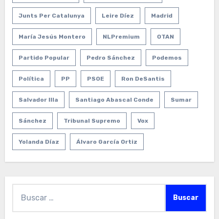
Junts Per Catalunya
Leire Díez
Madrid
María Jesús Montero
NLPremium
OTAN
Partido Popular
Pedro Sánchez
Podemos
Política
PP
PSOE
Ron DeSantis
Salvador Illa
Santiago Abascal Conde
Sumar
Sánchez
Tribunal Supremo
Vox
Yolanda Díaz
Álvaro García Ortiz
Buscar: