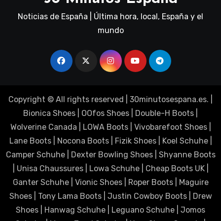
Noticias de España | Última hora, local, España y el
mundo
Copyright © All rights reserved
|
30minutosespana.es
. |
Bionica Shoes
|
OOfos Shoes
|
Double-H Boots
|
Wolverine Canada
|
LOWA Boots
|
Vivobarefoot Shoes
|
Lane Boots
|
Nocona Boots
|
Fizik Shoes
|
Koel Schuhe
|
Camper Schuhe
|
Dexter Bowling Shoes
|
Shyanne Boots
|
Unisa Chaussures
|
Lowa Schuhe
|
Cheap Boots UK
|
Ganter Schuhe
|
Vionic Shoes
|
Roper Boots
|
Maguire
Shoes
|
Tony Lama Boots
|
Justin Cowboy Boots
|
Drew
Shoes
|
Hanwag Schuhe
|
Leguano Schuhe
|
Jomos