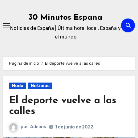
Ir
al
30 Minutos Espana
contenido
Noticias de España | Última hora, local, España y
el mundo
Página de inicio
El deporte vuelve a las calles
Moda
Noticias
El deporte vuelve a las
calles
por
Admins
1 de junio de 2022