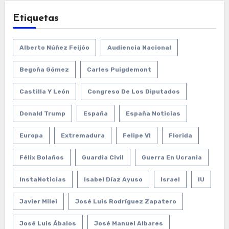
Etiquetas
Alberto Núñez Feijóo
Audiencia Nacional
Begoña Gómez
Carles Puigdemont
Castilla Y León
Congreso De Los Diputados
Donald Trump
España
España Noticias
Europa
Extremadura
Felipe VI
Florida
Félix Bolaños
Guardia Civil
Guerra En Ucrania
InstaNoticias
Isabel Díaz Ayuso
Israel
IU
Javier Milei
José Luis Rodríguez Zapatero
José Luis Ábalos
José Manuel Albares