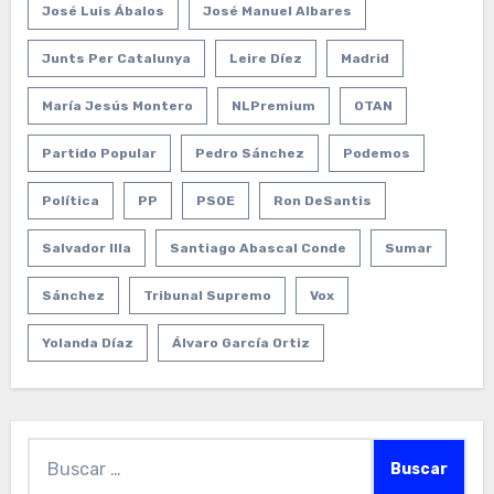
José Luis Ábalos
José Manuel Albares
Junts Per Catalunya
Leire Díez
Madrid
María Jesús Montero
NLPremium
OTAN
Partido Popular
Pedro Sánchez
Podemos
Política
PP
PSOE
Ron DeSantis
Salvador Illa
Santiago Abascal Conde
Sumar
Sánchez
Tribunal Supremo
Vox
Yolanda Díaz
Álvaro García Ortiz
Buscar: