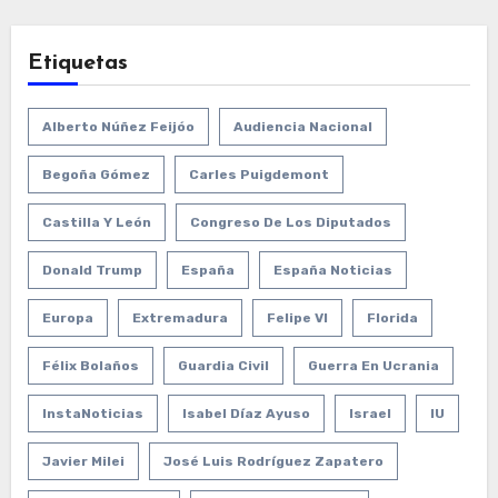
Etiquetas
Alberto Núñez Feijóo
Audiencia Nacional
Begoña Gómez
Carles Puigdemont
Castilla Y León
Congreso De Los Diputados
Donald Trump
España
España Noticias
Europa
Extremadura
Felipe VI
Florida
Félix Bolaños
Guardia Civil
Guerra En Ucrania
InstaNoticias
Isabel Díaz Ayuso
Israel
IU
Javier Milei
José Luis Rodríguez Zapatero