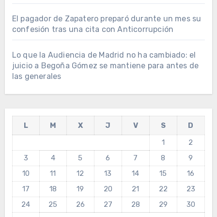
El pagador de Zapatero preparó durante un mes su
confesión tras una cita con Anticorrupción
Lo que la Audiencia de Madrid no ha cambiado: el
juicio a Begoña Gómez se mantiene para antes de
las generales
L
M
X
J
V
S
D
1
2
3
4
5
6
7
8
9
10
11
12
13
14
15
16
17
18
19
20
21
22
23
24
25
26
27
28
29
30