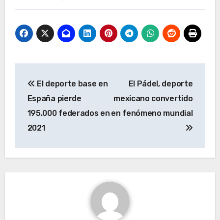
Navegación
El deporte base en
El Pádel, deporte
de
España pierde
mexicano convertido
entradas
195.000 federados en
en fenómeno mundial
2021