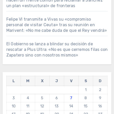
hacen un frente común para reclamar a Sánchez
un plan «estructural» de fronteras
Felipe VI transmite a Vivas su «compromiso
personal de visitar Ceuta» tras su reunión en
Marivent: «No me cabe duda de que el Rey vendrá»
El Gobierno se lanza a blindar su decisión de
rescatar a Plus Ultra: «No es que cerremos filas con
Zapatero sino con nosotros mismos»
L
M
X
J
V
S
D
1
2
3
4
5
6
7
8
9
10
11
12
13
14
15
16