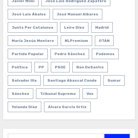
Javier Milei
José Luis Rodríguez Zapatero
José Luis Ábalos
José Manuel Albares
Junts Per Catalunya
Leire Díez
Madrid
María Jesús Montero
NLPremium
OTAN
Partido Popular
Pedro Sánchez
Podemos
Política
PP
PSOE
Ron DeSantis
Salvador Illa
Santiago Abascal Conde
Sumar
Sánchez
Tribunal Supremo
Vox
Yolanda Díaz
Álvaro García Ortiz
Buscar: