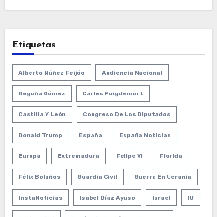
Etiquetas
Alberto Núñez Feijóo
Audiencia Nacional
Begoña Gómez
Carles Puigdemont
Castilla Y León
Congreso De Los Diputados
Donald Trump
España
España Noticias
Europa
Extremadura
Felipe VI
Florida
Félix Bolaños
Guardia Civil
Guerra En Ucrania
InstaNoticias
Isabel Díaz Ayuso
Israel
IU