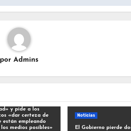
por
Admins
ias
y llama a la
ad» y pide a los
icos «dar certeza de
Noticias
e están empleando
 los medios posibles»
El Gobierno pierde do