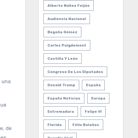
Alberto Núñez Feijóo
Audiencia Nacional
Begoña Gómez
Carles Puigdemont
Castilla Y León
Congreso De Los Diputados
s una
Donald Trump
España
España Noticias
Europa
que
Extremadura
Felipe VI
Florida
Félix Bolaños
e, de
nes