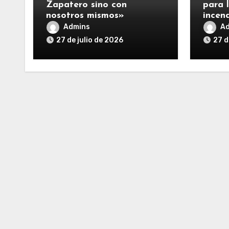
Zapatero sino con
para 
nosotros mismos»
incen
Admins
A
27 de julio de 2026
27 d