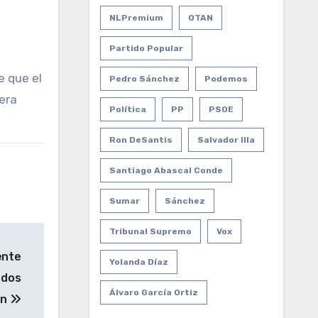
NLPremium
OTAN
Partido Popular
e que el
Pedro Sánchez
Podemos
era
Política
PP
PSOE
Ron DeSantis
Salvador Illa
Santiago Abascal Conde
Sumar
Sánchez
Tribunal Supremo
Vox
ente
Yolanda Díaz
 dos
Álvaro García Ortiz
ón