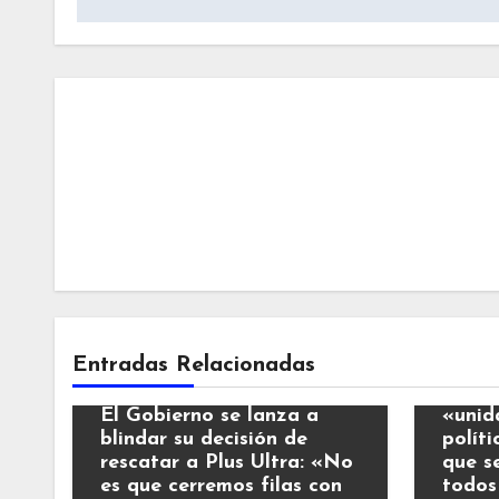
Notic
Entradas Relacionadas
Noticias
El Re
El Gobierno se lanza a
«unid
blindar su decisión de
polít
rescatar a Plus Ultra: «No
que s
es que cerremos filas con
todos