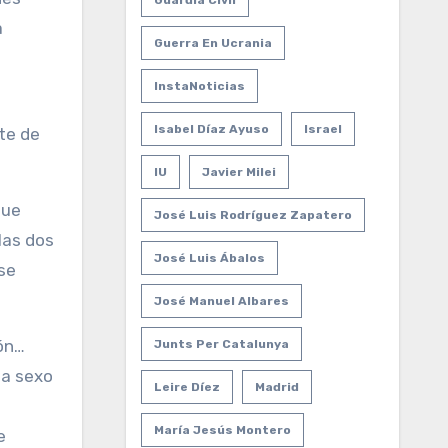
Guardia Civil
a
Guerra En Ucrania
InstaNoticias
Isabel Díaz Ayuso
Israel
te de
IU
Javier Milei
que
José Luis Rodríguez Zapatero
las dos
José Luis Ábalos
se
José Manuel Albares
ión…
Junts Per Catalunya
ta sexo
Leire Díez
Madrid
María Jesús Montero
e