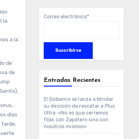
ajo
Correo electrónico*
 la
ios a la
ado de
osa de
Entradas Recientes
rump
Santis).
El Gobierno se lanza a blindar
virus,
su decisión de rescatar a Plus
Ultra: «No es que cerremos
cos días
filas con Zapatero sino con
 tarde,
nosotros mismos»
muerte