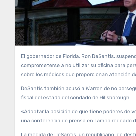
El gobernador de Florida, Ron DeSantis, suspendió este jueves al fiscal electo de Tampa, Andrew Warren, por
comprometerse a no utilizar su oficina para pe
sobre los médicos que proporcionan atención de
DeSantis también acusó a Warren de no persegui
fiscal del estado del condado de Hillsborough.
«Adoptar la posición de que tiene poderes de ve
una conferencia de prensa en Tampa rodeado de
La medida de DeSantis, un republicano, de dest