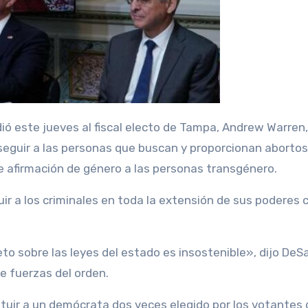
rseguir a las personas que buscan y proporcionan abortos
 afirmación de género a las personas transgénero.
r a los criminales en toda la extensión de sus poderes
to sobre las leyes del estado es insostenible», dijo DeS
 fuerzas del orden.
ituir a un demócrata dos veces elegido por los votantes 