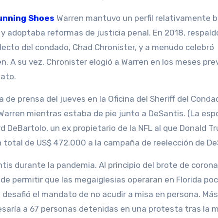
unning Shoes
Warren mantuvo un perfil relativamente b
y adoptaba reformas de justicia penal. En 2018, respaldó
electo del condado, Chad Chronister, y a menudo celebró
n. A su vez, Chronister elogió a Warren en los meses prev
ato.
a de prensa del jueves en la Oficina del Sheriff del Cond
 Warren mientras estaba de pie junto a DeSantis. (La esp
rd DeBartolo, un ex propietario de la NFL al que Donald T
n total de US$ 472.000 a la campaña de reelección de De
tis durante la pandemia. Al principio del brote de corona
 de permitir que las megaiglesias operaran en Florida po
desafió el mandato de no acudir a misa en persona. Más
saría a 67 personas detenidas en una protesta tras la 