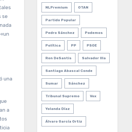
tales
NLPremium
OTAN
s se
Partido Popular
onada
Pedro Sánchez
Podemos
 «un
Política
PP
PSOE
Ron DeSantis
Salvador Illa
Santiago Abascal Conde
ló una
Sumar
Sánchez
Tribunal Supremo
Vox
que
Yolanda Díaz
van a
tos
Álvaro García Ortiz
ticia