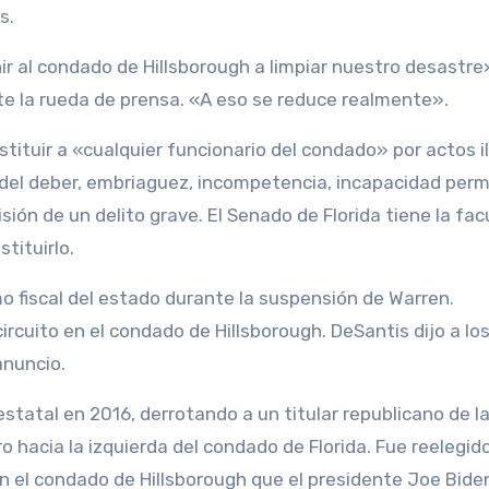
s.
r al condado de Hillsborough a limpiar nuestro desastre»,
te la rueda de prensa. «A eso se reduce realmente».
tituir a «cualquier funcionario del condado» por actos il
 del deber, embriaguez, incompetencia, incapacidad pe
ión de un delito grave. El Senado de Florida tiene la fac
tituirlo.
 fiscal del estado durante la suspensión de Warren.
cuito en el condado de Hillsborough. DeSantis dijo a lo
anuncio.
estatal en 2016, derrotando a un titular republicano de l
o hacia la izquierda del condado de Florida. Fue reelegid
 el condado de Hillsborough que el presidente Joe Bide