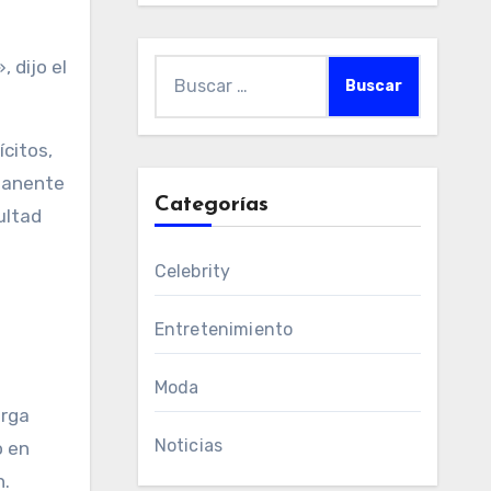
 dijo el
Buscar:
ícitos,
rmanente
Categorías
ultad
Celebrity
Entretenimiento
s
Moda
arga
Noticias
o en
n.