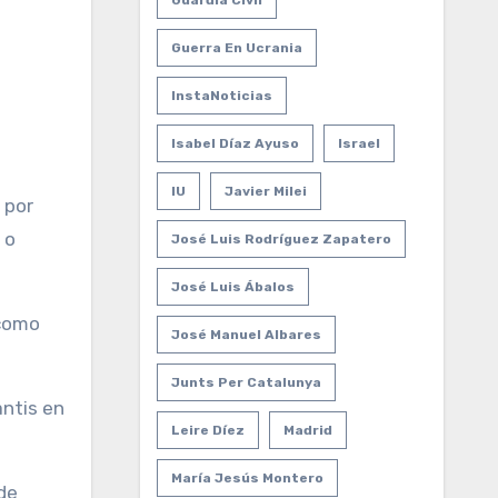
Guardia Civil
Guerra En Ucrania
InstaNoticias
Isabel Díaz Ayuso
Israel
IU
Javier Milei
 o
José Luis Rodríguez Zapatero
José Luis Ábalos
 como
José Manuel Albares
Junts Per Catalunya
antis en
Leire Díez
Madrid
María Jesús Montero
de