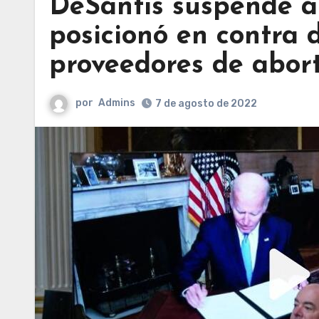
DeSantis suspende a
posicionó en contra d
proveedores de abor
por
Admins
7 de agosto de 2022