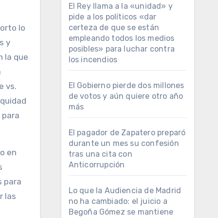
El Rey llama a la «unidad» y
pide a los políticos «dar
certeza de que se están
orto lo
empleando todos los medios
s y
posibles» para luchar contra
n la que
los incendios
a
El Gobierno pierde dos millones
e vs.
de votos y aún quiere otro año
Equidad
más
» para
El pagador de Zapatero preparó
durante un mes su confesión
to en
tras una cita con
Anticorrupción
s
s para
Lo que la Audiencia de Madrid
r las
no ha cambiado: el juicio a
Begoña Gómez se mantiene