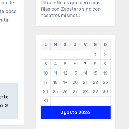
acío de
Ultra: «No es que cerremos
filas con Zapatero sino con
sta poco
nosotros mismos»
itir
L
M
X
J
V
S
D
1
2
3
4
5
6
7
8
9
10
11
12
13
14
15
16
17
18
19
20
21
22
23
24
25
26
27
28
29
30
orte
31
mo
agosto 2026