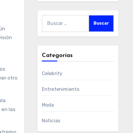
Buscar:
gún
isión
Categorías
pos
Celebrity
ner otro
Entretenimiento
ala
Moda
 en las
Noticias
extremo