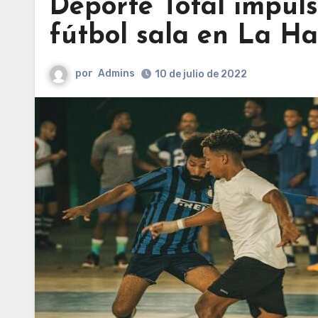
Deporte Total impuls
fútbol sala en La H
por
Admins
10 de julio de 2022