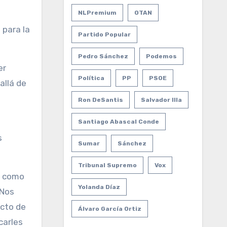
NLPremium
OTAN
 para la
Partido Popular
Pedro Sánchez
Podemos
er
Política
PP
PSOE
allá de
Ron DeSantis
Salvador Illa
Santiago Abascal Conde
s
Sumar
Sánchez
Tribunal Supremo
Vox
e como
Yolanda Díaz
“Nos
ecto de
Álvaro García Ortiz
carles