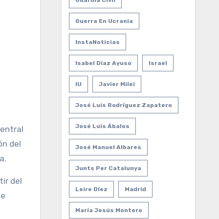
Guardia Civil
Guerra En Ucrania
InstaNoticias
Isabel Díaz Ayuso
Israel
IU
Javier Milei
José Luis Rodríguez Zapatero
José Luis Ábalos
entral
ón del
José Manuel Albares
a.
Junts Per Catalunya
ir del
Leire Díez
Madrid
de
María Jesús Montero