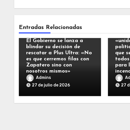
Notic
Entradas Relacionadas
Noticias
El Re
El Gobierno se lanza a
«unid
blindar su decisión de
polít
rescatar a Plus Ultra: «No
que s
es que cerremos filas con
todos
Zapatero sino con
para 
nosotros mismos»
incen
Admins
A
27 de julio de 2026
27 d