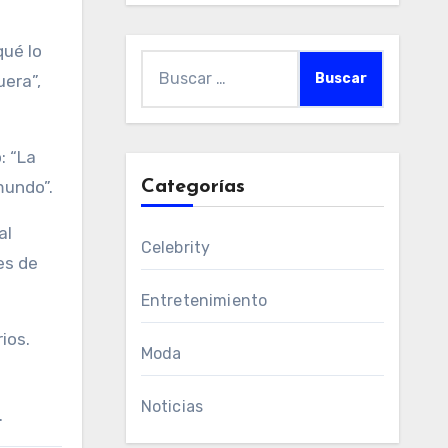
qué lo
Buscar:
uera”,
: “La
mundo”.
Categorías
al
Celebrity
es de
Entretenimiento
ios.
Moda
Noticias
.