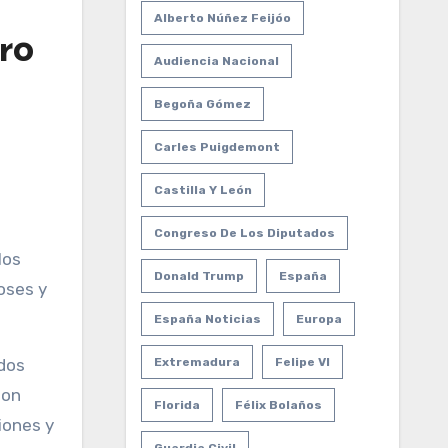
Alberto Núñez Feijóo
ro
Audiencia Nacional
Begoña Gómez
Carles Puigdemont
Castilla Y León
Congreso De Los Diputados
los
Donald Trump
España
oses y
España Noticias
Europa
ados
Extremadura
Felipe VI
lon
Florida
Félix Bolaños
iones y