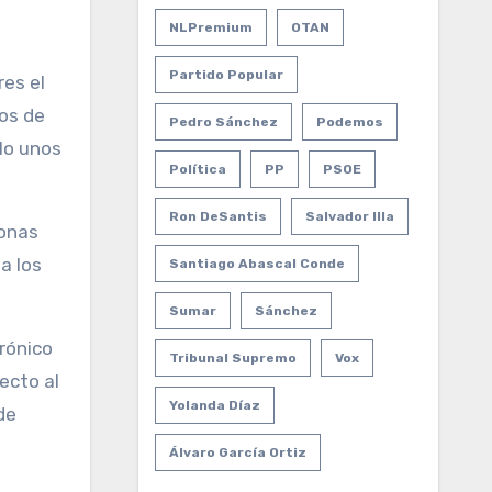
NLPremium
OTAN
Partido Popular
es el
os de
Pedro Sánchez
Podemos
lo unos
Política
PP
PSOE
Ron DeSantis
Salvador Illa
sonas
a los
Santiago Abascal Conde
Sumar
Sánchez
rónico
Tribunal Supremo
Vox
ecto al
Yolanda Díaz
de
Álvaro García Ortiz