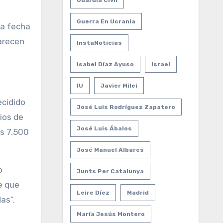
Guardia Civil
Guerra En Ucrania
la fecha
parecen
InstaNoticias
Isabel Díaz Ayuso
Israel
IU
Javier Milei
ecidido
José Luis Rodríguez Zapatero
pios de
José Luis Ábalos
s 7.500
José Manuel Albares
o
Junts Per Catalunya
e que
Leire Díez
Madrid
as”.
María Jesús Montero