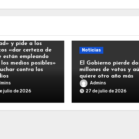
ias
y llama a la
ad» y pide a los
icos «dar certeza de
Noticias
e están empleando
 los medios posibles»
El Gobierno pierde do
luchar contra los
millones de votos y a
dios
quiere otro año más
dmins
Admins
e julio de 2026
27 de julio de 2026