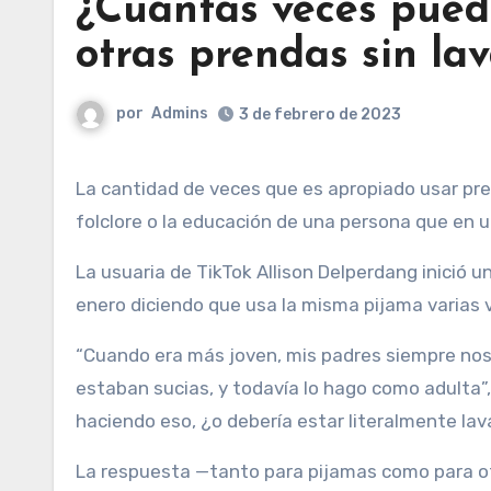
¿Cuántas veces puede
otras prendas sin la
por
Admins
3 de febrero de 2023
La cantidad de veces que es apropiado usar prendas de vestir sin lavarlas a menudo parece basarse más en el
folclore o la educación de una persona que en u
La usuaria de TikTok Allison Delperdang inició u
enero diciendo que usa la misma pijama varias 
“Cuando era más joven, mis padres siempre nos
estaban sucias, y todavía lo hago como adulta”,
haciendo eso, ¿o debería estar literalmente la
La respuesta —tanto para pijamas como para 