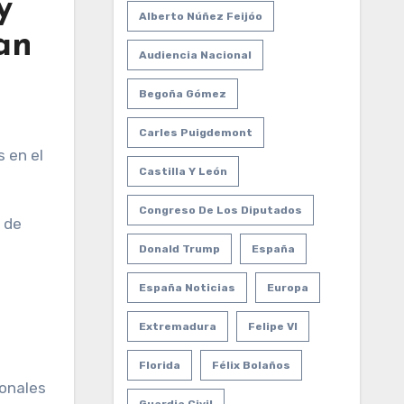
y
Alberto Núñez Feijóo
an
Audiencia Nacional
Begoña Gómez
Carles Puigdemont
Castilla Y León
Congreso De Los Diputados
0 de
Donald Trump
España
España Noticias
Europa
o
s
Extremadura
Felipe VI
Florida
Félix Bolaños
onales