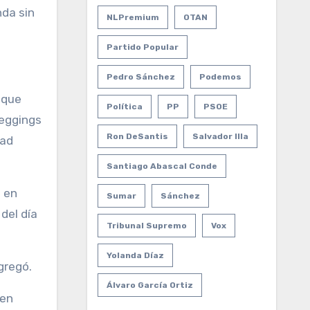
nda sin
NLPremium
OTAN
Partido Popular
Pedro Sánchez
Podemos
 que
Política
PP
PSOE
leggings
Ron DeSantis
Salvador Illa
dad
Santiago Abascal Conde
n en
Sumar
Sánchez
del día
Tribunal Supremo
Vox
Yolanda Díaz
gregó.
Álvaro García Ortiz
 en