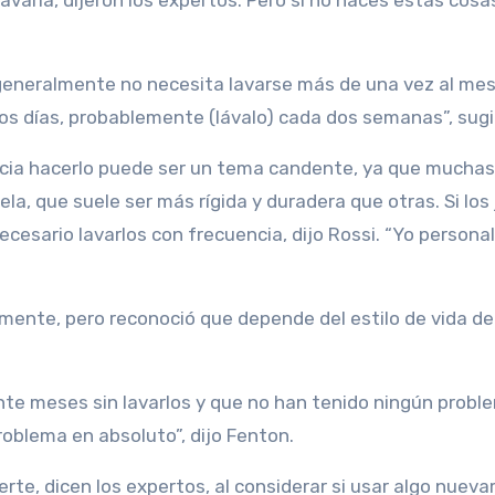
varla, dijeron los expertos. Pero si no haces estas cosa
eneralmente no necesita lavarse más de una vez al mes
s los días, probablemente (lávalo) cada dos semanas”, sugi
encia hacerlo puede ser un tema candente, ya que muchas
la, que suele ser más rígida y duradera que otras. Si los
cesario lavarlos con frecuencia, dijo Rossi. “Yo person
nte, pero reconoció que depende del estilo de vida de
ante meses sin lavarlos y que no han tenido ningún probl
problema en absoluto”, dijo Fenton.
te, dicen los expertos, al considerar si usar algo nuev