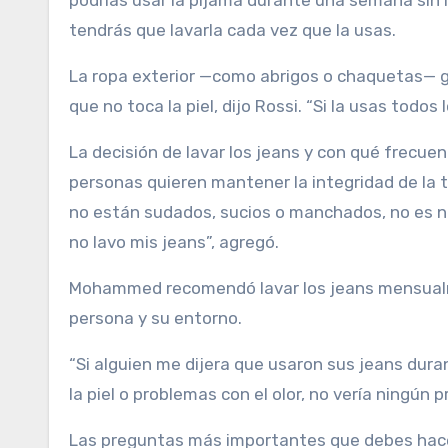
podrías usar la pijama durante una semana sin la
tendrás que lavarla cada vez que la usas.
La ropa exterior —como abrigos o chaquetas— g
que no toca la piel, dijo Rossi. “Si la usas todo
La decisión de lavar los jeans y con qué frecu
personas quieren mantener la integridad de la te
no están sudados, sucios o manchados, no es ne
no lavo mis jeans”, agregó.
Mohammed recomendó lavar los jeans mensualme
persona y su entorno.
“Si alguien me dijera que usaron sus jeans dur
la piel o problemas con el olor, no vería ningún 
Las preguntas más importantes que debes hacer