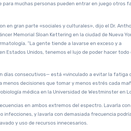
nque para muchas personas pueden entrar en juego otros f
on en gran parte «sociales y culturales», dijo el Dr. Anth
áncer Memorial Sloan Kettering en la ciudad de Nueva Yo
atología. “La gente tiende a lavarse en exceso y a
 en Estados Unidos, tenemos el lujo de poder hacer todo
 días consecutivos— está «vinculado a evitar la fatiga d
plica menos decisiones que tomar y menos estrés cada ma
obiología médica en la Universidad de Westminster en L
secuencias en ambos extremos del espectro. Lavarla con
 o infecciones, y lavarla con demasiada frecuencia podrí
lavado y uso de recursos innecesarios.