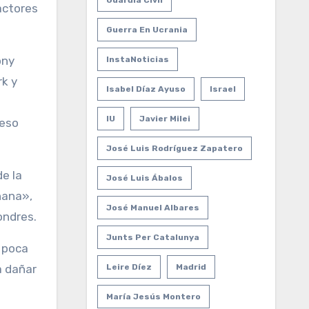
Guardia Civil
actores
Guerra En Ucrania
ony
InstaNoticias
rk y
Isabel Díaz Ayuso
Israel
IU
Javier Milei
 eso
José Luis Rodríguez Zapatero
e la
José Luis Ábalos
ñana»,
José Manuel Albares
ondres.
Junts Per Catalunya
 poca
a dañar
Leire Díez
Madrid
María Jesús Montero