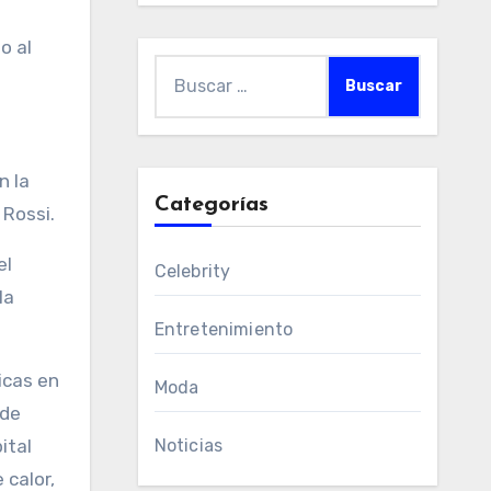
o al
Buscar:
n la
Categorías
 Rossi.
el
Celebrity
la
Entretenimiento
icas en
Moda
 de
ital
Noticias
 calor,