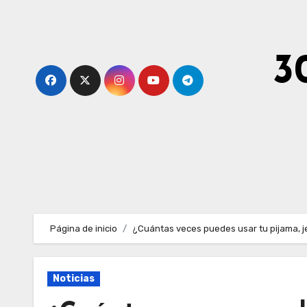
Ir
al
contenido
3
Página de inicio
¿Cuántas veces puedes usar tu pijama, j
Noticias