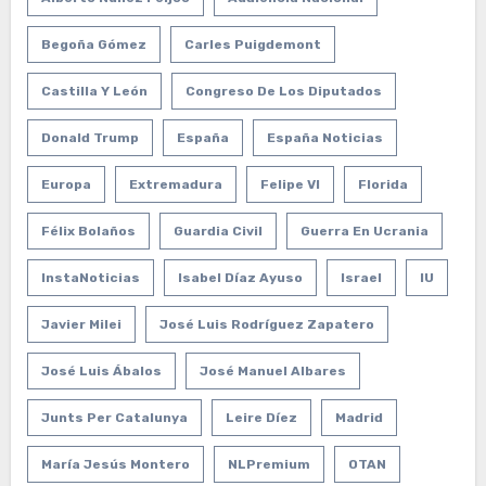
Begoña Gómez
Carles Puigdemont
Castilla Y León
Congreso De Los Diputados
Donald Trump
España
España Noticias
Europa
Extremadura
Felipe VI
Florida
Félix Bolaños
Guardia Civil
Guerra En Ucrania
InstaNoticias
Isabel Díaz Ayuso
Israel
IU
Javier Milei
José Luis Rodríguez Zapatero
José Luis Ábalos
José Manuel Albares
Junts Per Catalunya
Leire Díez
Madrid
María Jesús Montero
NLPremium
OTAN