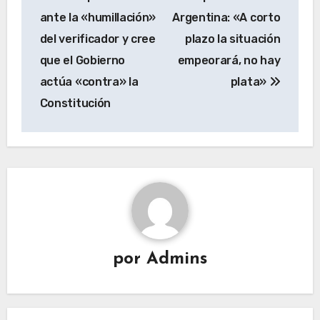
entradas
ante la «humillación»
Argentina: «A corto
del verificador y cree
plazo la situación
que el Gobierno
empeorará, no hay
actúa «contra» la
plata»
Constitución
por
Admins