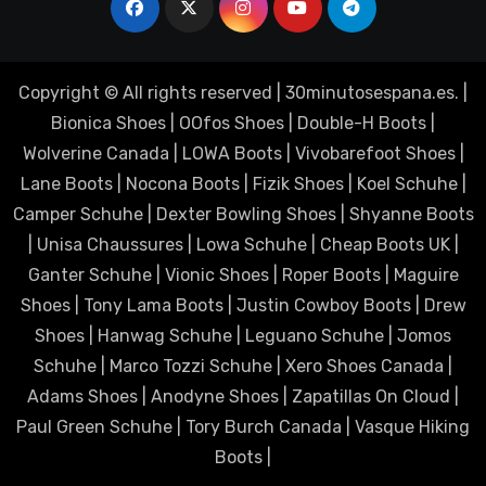
Copyright © All rights reserved
|
30minutosespana.es
. |
Bionica Shoes
|
OOfos Shoes
|
Double-H Boots
|
Wolverine Canada
|
LOWA Boots
|
Vivobarefoot Shoes
|
Lane Boots
|
Nocona Boots
|
Fizik Shoes
|
Koel Schuhe
|
Camper Schuhe
|
Dexter Bowling Shoes
|
Shyanne Boots
|
Unisa Chaussures
|
Lowa Schuhe
|
Cheap Boots UK
|
Ganter Schuhe
|
Vionic Shoes
|
Roper Boots
|
Maguire
Shoes
|
Tony Lama Boots
|
Justin Cowboy Boots
|
Drew
Shoes
|
Hanwag Schuhe
|
Leguano Schuhe
|
Jomos
Schuhe
|
Marco Tozzi Schuhe
|
Xero Shoes Canada
|
Adams Shoes
|
Anodyne Shoes
|
Zapatillas On Cloud
|
Paul Green Schuhe
|
Tory Burch Canada
|
Vasque Hiking
Boots
|