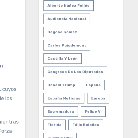
Alberto Núñez Feijóo
Audiencia Nacional
Begoña Gómez
Carles Puigdemont
Castilla Y León
Congreso De Los Diputados
Donald Trump
España
, cuyos
e los
España Noticias
Europa
Extremadura
Felipe VI
mientras
Florida
Félix Bolaños
 Forza