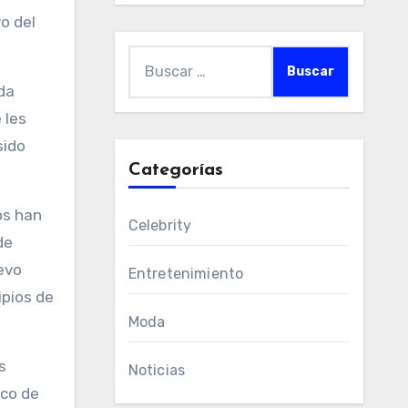
o del
Buscar:
ida
 les
sido
Categorías
os han
Celebrity
de
evo
Entretenimiento
ipios de
Moda
s
Noticias
ico de