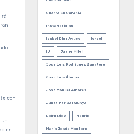
Guardia Civil
Guerra En Ucrania
irá
eran
InstaNoticias
Isabel Díaz Ayuso
Israel
endo
IU
Javier Milei
José Luis Rodríguez Zapatero
José Luis Ábalos
José Manuel Albares
nte con
Junts Per Catalunya
Leire Díez
Madrid
a un
mbién
María Jesús Montero