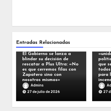
Notic
Entradas Relacionadas
Noticias
El Re
El Gobierno se lanza a
«unid
blindar su decisión de
polít
rescatar a Plus Ultra: «No
que s
es que cerremos filas con
todos
Zapatero sino con
para 
nosotros mismos»
incen
Admins
A
27 de julio de 2026
27 d