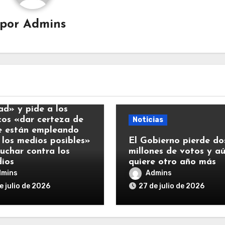
por
Admins
ias
y llama a la
ad» y pide a los
icos «dar certeza de
Noticias
e están empleando
 los medios posibles»
El Gobierno pierde do
luchar contra los
millones de votos y a
dios
quiere otro año más
dmins
Admins
e julio de 2026
27 de julio de 2026