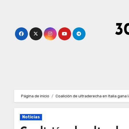
Ir
al
contenido
3
Página de inicio
Coalición de ultraderecha en Italia gana l
Noticias