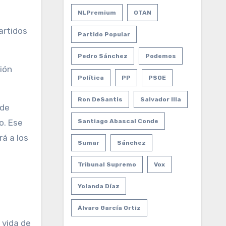
NLPremium
OTAN
artidos
Partido Popular
Pedro Sánchez
Podemos
ión
Política
PP
PSOE
Ron DeSantis
Salvador Illa
 de
o. Ese
Santiago Abascal Conde
á a los
Sumar
Sánchez
Tribunal Supremo
Vox
Yolanda Díaz
Álvaro García Ortiz
 vida de