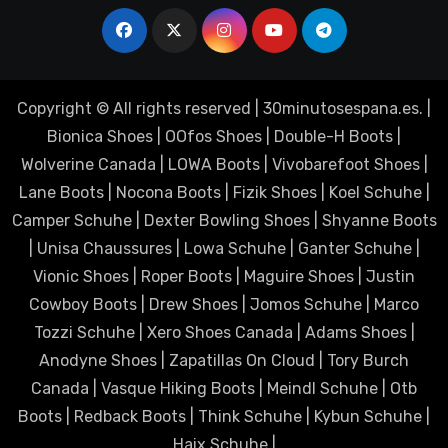
Copyright © All rights reserved
|
30minutosespana.es
. |
Bionica Shoes
|
OOfos Shoes
|
Double-H Boots
|
Wolverine Canada
|
LOWA Boots
|
Vivobarefoot Shoes
|
Lane Boots
|
Nocona Boots
|
Fizik Shoes
|
Koel Schuhe
|
Camper Schuhe
|
Dexter Bowling Shoes
|
Shyanne Boots
|
Unisa Chaussures
|
Lowa Schuhe
|
Ganter Schuhe
|
Vionic Shoes
|
Roper Boots
|
Maguire Shoes
|
Justin
Cowboy Boots
|
Drew Shoes
|
Jomos Schuhe
|
Marco
Tozzi Schuhe
|
Xero Shoes Canada
|
Adams Shoes
|
Anodyne Shoes
|
Zapatillas On Cloud
|
Tory Burch
Canada
|
Vasque Hiking Boots
|
Meindl Schuhe
|
Otb
Boots
|
Redback Boots
|
Think Schuhe
|
Kybun Schuhe
|
Haix Schuhe
|