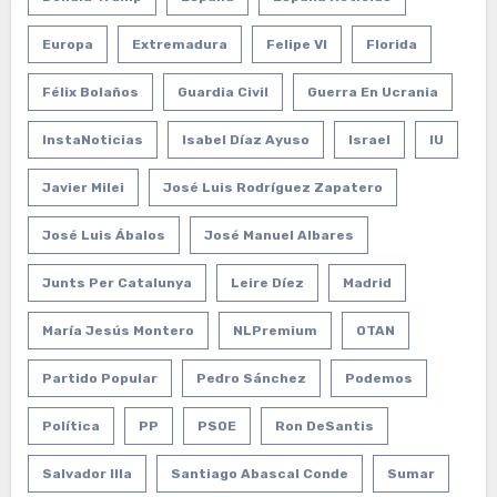
Europa
Extremadura
Felipe VI
Florida
Félix Bolaños
Guardia Civil
Guerra En Ucrania
InstaNoticias
Isabel Díaz Ayuso
Israel
IU
Javier Milei
José Luis Rodríguez Zapatero
José Luis Ábalos
José Manuel Albares
Junts Per Catalunya
Leire Díez
Madrid
María Jesús Montero
NLPremium
OTAN
Partido Popular
Pedro Sánchez
Podemos
Política
PP
PSOE
Ron DeSantis
Salvador Illa
Santiago Abascal Conde
Sumar