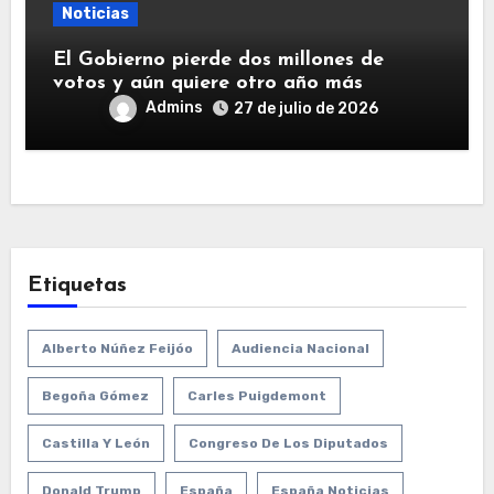
Noticias
El Gobierno pierde dos millones de
votos y aún quiere otro año más
Admins
27 de julio de 2026
Etiquetas
Alberto Núñez Feijóo
Audiencia Nacional
Begoña Gómez
Carles Puigdemont
Castilla Y León
Congreso De Los Diputados
Donald Trump
España
España Noticias