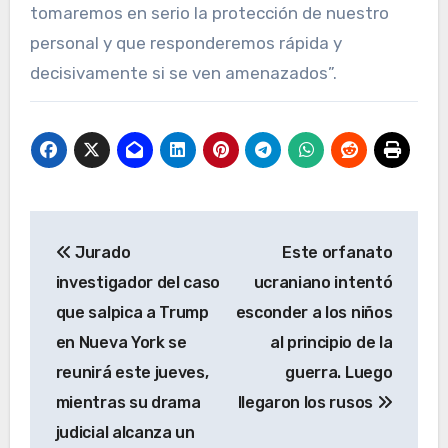
tomaremos en serio la protección de nuestro
personal y que responderemos rápida y
decisivamente si se ven amenazados”.
Navegación
Jurado
Este orfanato
de
investigador del caso
ucraniano intentó
entradas
que salpica a Trump
esconder a los niños
en Nueva York se
al principio de la
reunirá este jueves,
guerra. Luego
mientras su drama
llegaron los rusos
judicial alcanza un