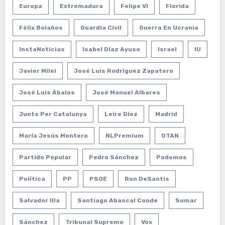
Europa
Extremadura
Felipe VI
Florida
Félix Bolaños
Guardia Civil
Guerra En Ucrania
InstaNoticias
Isabel Díaz Ayuso
Israel
IU
Javier Milei
José Luis Rodríguez Zapatero
José Luis Ábalos
José Manuel Albares
Junts Per Catalunya
Leire Díez
Madrid
María Jesús Montero
NLPremium
OTAN
Partido Popular
Pedro Sánchez
Podemos
Política
PP
PSOE
Ron DeSantis
Salvador Illa
Santiago Abascal Conde
Sumar
Sánchez
Tribunal Supremo
Vox