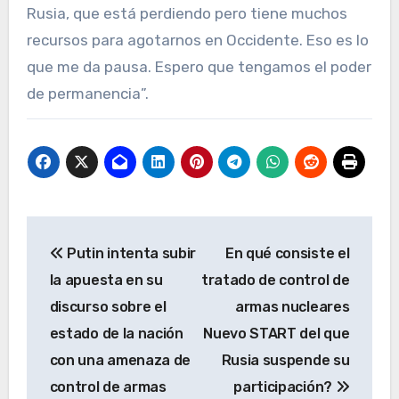
Rusia, que está perdiendo pero tiene muchos
recursos para agotarnos en Occidente. Eso es lo
que me da pausa. Espero que tengamos el poder
de permanencia”.
Navegación
Putin intenta subir
En qué consiste el
de
la apuesta en su
tratado de control de
entradas
discurso sobre el
armas nucleares
estado de la nación
Nuevo START del que
con una amenaza de
Rusia suspende su
control de armas
participación?