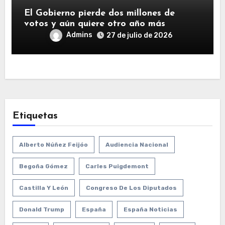
El Gobierno pierde dos millones de
votos y aún quiere otro año más
Admins
27 de julio de 2026
Etiquetas
Alberto Núñez Feijóo
Audiencia Nacional
Begoña Gómez
Carles Puigdemont
Castilla Y León
Congreso De Los Diputados
Donald Trump
España
España Noticias