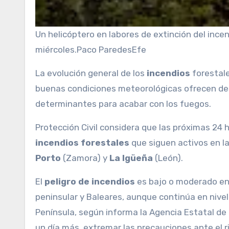
Un helicóptero en labores de extinción del ince
miércoles.
Paco Paredes
Efe
La evolución general de los
incendios
forestale
buenas condiciones meteorológicas ofrecen de
determinantes para acabar con los fuegos.
Protección Civil considera que las próximas 24 h
incendios forestales
que siguen activos en l
Porto
(Zamora) y
La Igüeña
(León).
El
peligro de incendios
es bajo o moderado en 
peninsular y Baleares, aunque continúa en nive
Península, según informa la Agencia Estatal de
un día más, extremar las precauciones ante el r