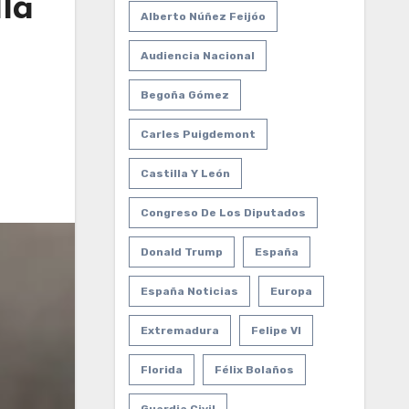
lla
Alberto Núñez Feijóo
Audiencia Nacional
Begoña Gómez
Carles Puigdemont
Castilla Y León
Congreso De Los Diputados
Donald Trump
España
España Noticias
Europa
Extremadura
Felipe VI
Florida
Félix Bolaños