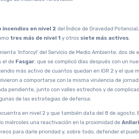
 incendios en nivel 2
del Índice de Gravedad Potencial
como
tres más de nivel 1
y otros
siete más activos
.
mienta ‘Inforcyl’ del Servicio de Medio Ambiente, dos de e
s el de
Fasgar
, que se complicó días después con un nu
ncendio más activo de cuantos quedan en IGR 2 y el que 
volvieron a comportarse con la misma virulencia de jorna
levada pendiente, junto con valles estrechos y de complica
algunas de las estrategias de defensa.
ncuentra en nivel 2 y que también data del 8 de agosto. 
ado miércoles una reactivación en la proximidad de
Anllar
reos para darle prioridad y, sobre todo, defender el pueb