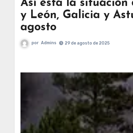
Así está la situación
y León, Galicia y Ast
agosto
por
Admins
29 de agosto de 2025