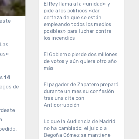
El Rey llama a la «unidad» y
pide a los políticos «dar
certeza de que se están
 este
empleando todos los medios
posibles» para luchar contra
los incendios
 Las
ras»
El Gobierno pierde dos millones
de votos y aún quiere otro año
más
os
14
El pagador de Zapatero preparó
uegos de
durante un mes su confesión
tras una cita con
Anticorrupción
rdeste
a
Lo que la Audiencia de Madrid
no ha cambiado: el juicio a
pedido,
Begoña Gómez se mantiene