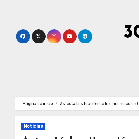
Ir
al
contenido
3
Página de inicio
Así está la situación de los incendios en 
Noticias