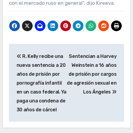
con el mercado ruso en general”, dijo Kireeva.
Navegación
R. Kelly recibe una
Sentencian a Harvey
de
nueva sentencia a 20
Weinstein a 16 años
entradas
años de prisión por
de prisión por cargos
pornografía infantil
de agresión sexual en
en un caso federal. Ya
Los Ángeles
paga una condena de
30 años de cárcel