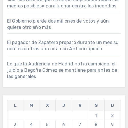
medios posibles» para luchar contra los incendios
El Gobierno pierde dos millones de votos y aún
quiere otro año más
El pagador de Zapatero preparó durante un mes su
confesión tras una cita con Anticorrupción
Lo que la Audiencia de Madrid no ha cambiado: el
juicio a Begoña Gómez se mantiene para antes de
las generales
L
M
X
J
V
S
D
1
2
3
4
5
6
7
8
9