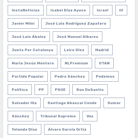
InstaNoticias
Isabel Díaz Ayuso
Israel
IU
Javier Milei
José Luis Rodríguez Zapatero
José Luis Ábalos
José Manuel Albares
Junts Per Catalunya
Leire Díez
Madrid
María Jesús Montero
NLPremium
OTAN
Partido Popular
Pedro Sánchez
Podemos
Política
PP
PSOE
Ron DeSantis
Salvador Illa
Santiago Abascal Conde
Sumar
Sánchez
Tribunal Supremo
Vox
Yolanda Díaz
Álvaro García Ortiz