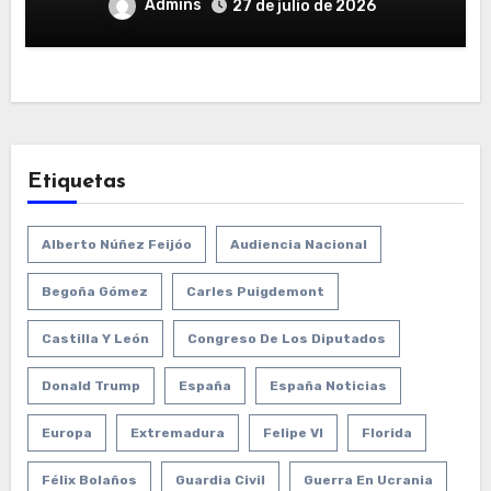
Admins
27 de julio de 2026
Etiquetas
Alberto Núñez Feijóo
Audiencia Nacional
Begoña Gómez
Carles Puigdemont
Castilla Y León
Congreso De Los Diputados
Donald Trump
España
España Noticias
Europa
Extremadura
Felipe VI
Florida
Félix Bolaños
Guardia Civil
Guerra En Ucrania