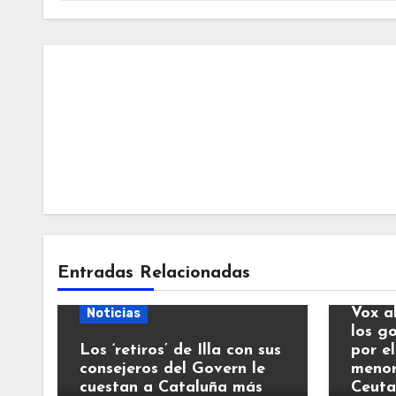
Entradas Relacionadas
Notic
Vox a
Noticias
los g
Los ‘retiros’ de Illa con sus
por el
consejeros del Govern le
menor
cuestan a Cataluña más
Ceuta