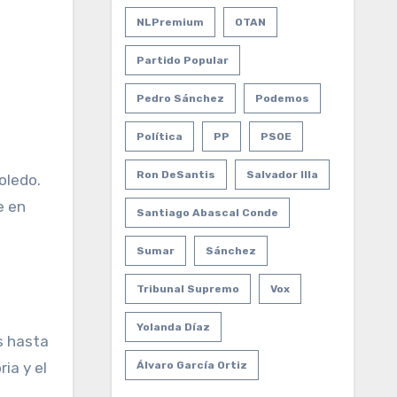
NLPremium
OTAN
Partido Popular
Pedro Sánchez
Podemos
Política
PP
PSOE
Ron DeSantis
Salvador Illa
oledo.
e en
Santiago Abascal Conde
Sumar
Sánchez
Tribunal Supremo
Vox
Yolanda Díaz
s hasta
ia y el
Álvaro García Ortiz