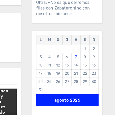
Ultra: «No es que cerremos
filas con Zapatero sino con
nosotros mismos»
L
M
X
J
V
S
D
1
2
3
4
5
6
7
8
9
10
11
12
13
14
15
16
17
18
19
20
21
22
23
24
25
26
27
28
29
30
31
únen
 y
agosto 2026
n
hez
 de