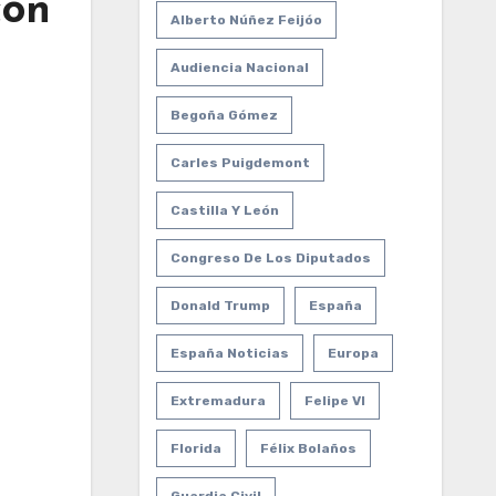
con
Alberto Núñez Feijóo
Audiencia Nacional
Begoña Gómez
Carles Puigdemont
Castilla Y León
Congreso De Los Diputados
Donald Trump
España
España Noticias
Europa
Extremadura
Felipe VI
Florida
Félix Bolaños