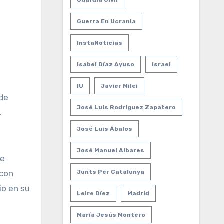
Guardia Civil
Guerra En Ucrania
InstaNoticias
Isabel Díaz Ayuso
Israel
IU
Javier Milei
José Luis Rodríguez Zapatero
.
José Luis Ábalos
José Manuel Albares
te
 con
Junts Per Catalunya
io en su
Leire Díez
Madrid
María Jesús Montero