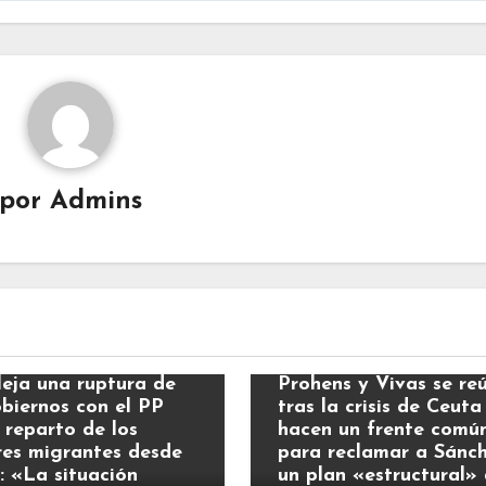
por
Admins
ias
Noticias
leja una ruptura de
Prohens y Vivas se re
obiernos con el PP
tras la crisis de Ceuta
 reparto de los
hacen un frente comú
es migrantes desde
para reclamar a Sánc
: «La situación
un plan «estructural»