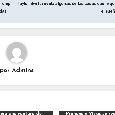
Trump
Taylor Swift revela algunas de las cosas que le qu
adas
el sue
por
Admins
ias
Noticias
leja una ruptura de
Prohens y Vivas se re