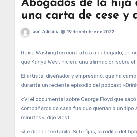
Abogados de la hija
una carta de cese y 
por
Admins
19 de octubre de 2022
Roxie Washington contrató a un abogado, en nombre de la hija que tuvo con el fallecido George Floyd, luego de
que Kanye West hiciera una afirmación sobre el 
El artista, diseñador y empresario, que ha camb
durante un reciente episodio del podcast «Dri
«Vi el documental sobre George Floyd que sacó
compañeros de casa fue que querían a un tipo a
minutos», dijo West.
«Le dieron fentanilo. Si te fijas, la rodilla del ti