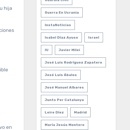
Guardia Civil
u hija
Guerra En Ucrania
InstaNoticias
aciones
Isabel Díaz Ayuso
Israel
IU
Javier Milei
José Luis Rodríguez Zapatero
ible
José Luis Ábalos
José Manuel Albares
Junts Per Catalunya
Leire Díez
Madrid
María Jesús Montero
uvo en