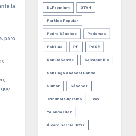
ante la
NLPremium
OTAN
Partido Popular
Pedro Sánchez
Podemos
e, pero
Política
PP
PSOE
Ron DeSantis
Salvador Illa
es
Santiago Abascal Conde
eo,
Sumar
Sánchez
s que
Tribunal Supremo
Vox
Yolanda Díaz
Álvaro García Ortiz