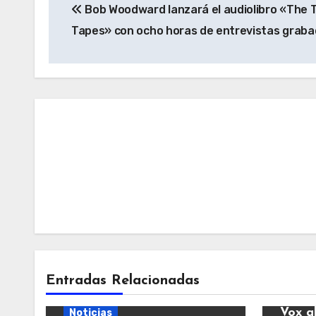
Bob Woodward lanzará el audiolibro «The 
de
Tapes» con ocho horas de entrevistas grab
entradas
Entradas Relacionadas
Notic
Vox a
Noticias