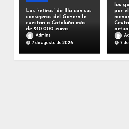
los g
Los ‘retiros’ de Illa con sus
por el
consejeros del Govern le
menor
cuestan a Cataluña más
Ceuta
de 210.000 euros
actua
Admins
A
7 de agosto de 2026
7 de