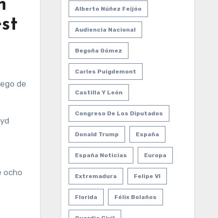
n
Alberto Núñez Feijóo
st
Audiencia Nacional
Begoña Gómez
Carles Puigdemont
Castilla Y León
Congreso De Los Diputados
oyd
Donald Trump
España
España Noticias
Europa
e ocho
Extremadura
Felipe VI
Florida
Félix Bolaños