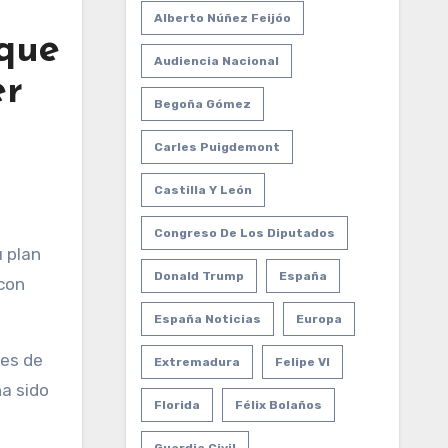
Alberto Núñez Feijóo
 que
Audiencia Nacional
er
Begoña Gómez
Carles Puigdemont
Castilla Y León
Congreso De Los Diputados
Donald Trump
España
 con
España Noticias
Europa
les de
Extremadura
Felipe VI
ha sido
Florida
Félix Bolaños