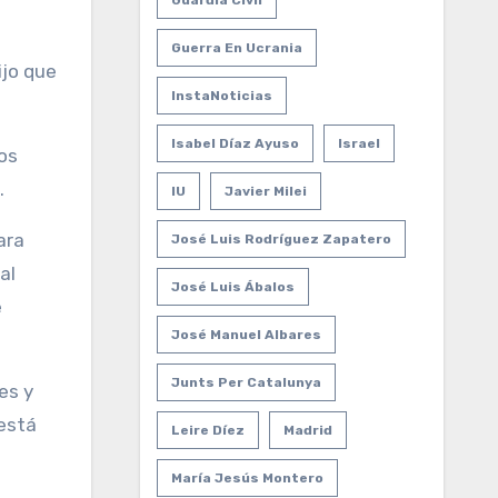
Guardia Civil
Guerra En Ucrania
ijo que
InstaNoticias
Isabel Díaz Ayuso
Israel
los
.
IU
Javier Milei
ara
José Luis Rodríguez Zapatero
al
José Luis Ábalos
e
José Manuel Albares
Junts Per Catalunya
es y
está
Leire Díez
Madrid
María Jesús Montero