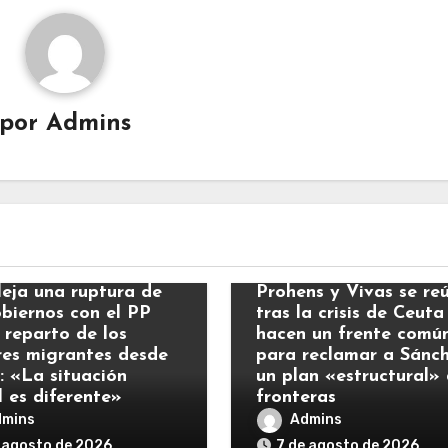
por
Admins
ias
Noticias
leja una ruptura de
Prohens y Vivas se re
obiernos con el PP
tras la crisis de Ceuta
 reparto de los
hacen un frente comú
es migrantes desde
para reclamar a Sánc
: «La situación
un plan «estructural»
l es diferente»
fronteras
dmins
Admins
 agosto de 2026
7 de agosto de 2026