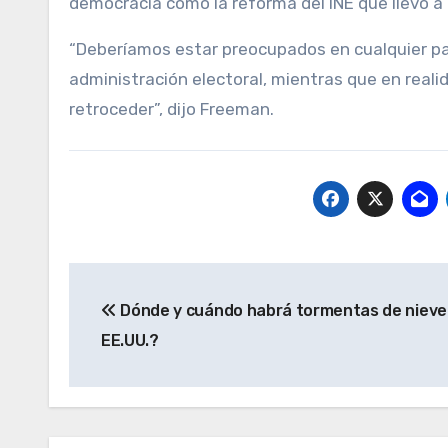
democracia como la reforma del INE que llevó a
“Deberíamos estar preocupados en cualquier paí
administración electoral, mientras que en reali
retroceder”, dijo Freeman.
Navegación
Dónde y cuándo habrá tormentas de nieve
de
EE.UU.?
entradas