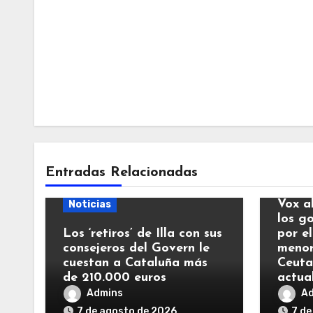
Entradas Relacionadas
Notic
Vox a
Noticias
los g
Los ‘retiros’ de Illa con sus
por el
consejeros del Govern le
menor
cuestan a Cataluña más
Ceuta
de 210.000 euros
actua
Admins
A
7 de agosto de 2026
7 de