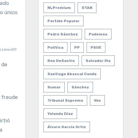
rado
NLPremium
OTAN
o único
Partido Popular
Pedro Sánchez
Podemos
Política
PP
PSOE
o Llano/AP)
Ron DeSantis
Salvador Illa
 de
Santiago Abascal Conde
Sumar
Sánchez
l fraude
Tribunal Supremo
Vox
Yolanda Díaz
irtió
Álvaro García Ortiz
a