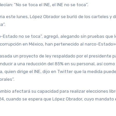
an: “No se toca el INE, el INE no se toca”.
a este lunes, López Obrador se burló de los carteles y d
a”.
rco-Estado no se toca”, agregó, alegando sin pruebas que 
a corrupción en México, han pertenecido al narco-Estado»
sada un proyecto de ley respaldado por el presidente p
onducir a una reducción del 85% en su personal, así como 
a, quien dirige el INE, dijo en Twitter que la medida pued
rales”.
ambio afectará su capacidad para realizar elecciones libr
024, cuando se espera que López Obrador, cuyo mandato 