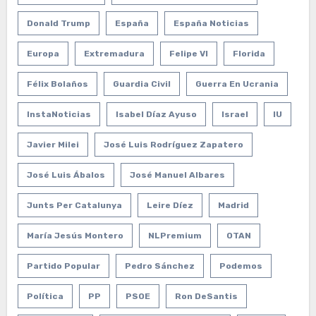
Donald Trump
España
España Noticias
Europa
Extremadura
Felipe VI
Florida
Félix Bolaños
Guardia Civil
Guerra En Ucrania
InstaNoticias
Isabel Díaz Ayuso
Israel
IU
Javier Milei
José Luis Rodríguez Zapatero
José Luis Ábalos
José Manuel Albares
Junts Per Catalunya
Leire Díez
Madrid
María Jesús Montero
NLPremium
OTAN
Partido Popular
Pedro Sánchez
Podemos
Política
PP
PSOE
Ron DeSantis