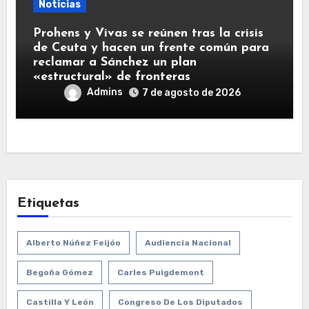
Noticias
Prohens y Vivas se reúnen tras la crisis
de Ceuta y hacen un frente común para
reclamar a Sánchez un plan
«estructural» de fronteras
Admins
7 de agosto de 2026
Etiquetas
Alberto Núñez Feijóo
Audiencia Nacional
Begoña Gómez
Carles Puigdemont
Castilla Y León
Congreso De Los Diputados