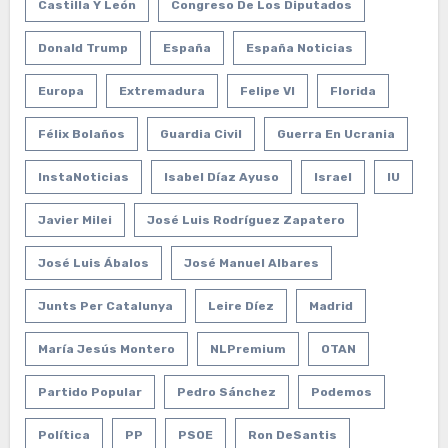
Castilla Y León
Congreso De Los Diputados
Donald Trump
España
España Noticias
Europa
Extremadura
Felipe VI
Florida
Félix Bolaños
Guardia Civil
Guerra En Ucrania
InstaNoticias
Isabel Díaz Ayuso
Israel
IU
Javier Milei
José Luis Rodríguez Zapatero
José Luis Ábalos
José Manuel Albares
Junts Per Catalunya
Leire Díez
Madrid
María Jesús Montero
NLPremium
OTAN
Partido Popular
Pedro Sánchez
Podemos
Política
PP
PSOE
Ron DeSantis