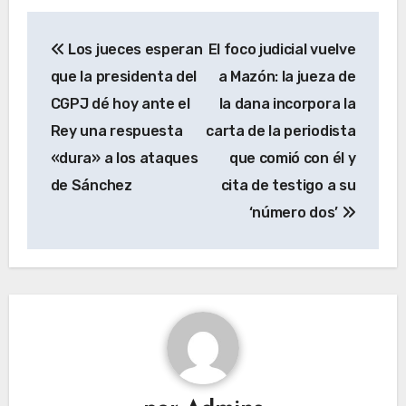
Navegación
Los jueces esperan
El foco judicial vuelve
de
que la presidenta del
a Mazón: la jueza de
entradas
CGPJ dé hoy ante el
la dana incorpora la
Rey una respuesta
carta de la periodista
«dura» a los ataques
que comió con él y
de Sánchez
cita de testigo a su
‘número dos’