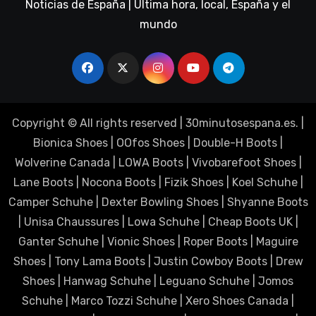
Noticias de España | Última hora, local, España y el
mundo
Copyright © All rights reserved
|
30minutosespana.es
. |
Bionica Shoes
|
OOfos Shoes
|
Double-H Boots
|
Wolverine Canada
|
LOWA Boots
|
Vivobarefoot Shoes
|
Lane Boots
|
Nocona Boots
|
Fizik Shoes
|
Koel Schuhe
|
Camper Schuhe
|
Dexter Bowling Shoes
|
Shyanne Boots
|
Unisa Chaussures
|
Lowa Schuhe
|
Cheap Boots UK
|
Ganter Schuhe
|
Vionic Shoes
|
Roper Boots
|
Maguire
Shoes
|
Tony Lama Boots
|
Justin Cowboy Boots
|
Drew
Shoes
|
Hanwag Schuhe
|
Leguano Schuhe
|
Jomos
Schuhe
|
Marco Tozzi Schuhe
|
Xero Shoes Canada
|