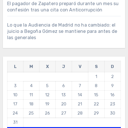
El pagador de Zapatero preparó durante un mes su
confesión tras una cita con Anticorrupción
Lo que la Audiencia de Madrid no ha cambiado: el
juicio a Begoña Gómez se mantiene para antes de
las generales
L
M
X
J
V
S
D
1
2
3
4
5
6
7
8
9
10
11
12
13
14
15
16
17
18
19
20
21
22
23
24
25
26
27
28
29
30
31