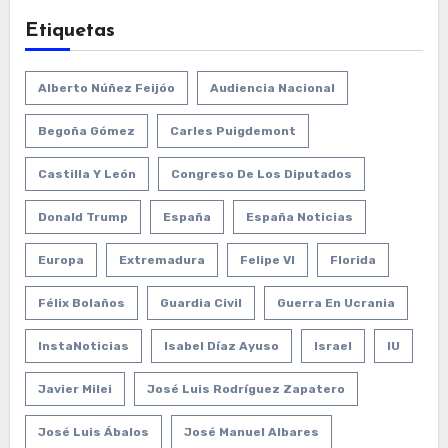
Etiquetas
Alberto Núñez Feijóo
Audiencia Nacional
Begoña Gómez
Carles Puigdemont
Castilla Y León
Congreso De Los Diputados
Donald Trump
España
España Noticias
Europa
Extremadura
Felipe VI
Florida
Félix Bolaños
Guardia Civil
Guerra En Ucrania
InstaNoticias
Isabel Díaz Ayuso
Israel
IU
Javier Milei
José Luis Rodríguez Zapatero
José Luis Ábalos
José Manuel Albares