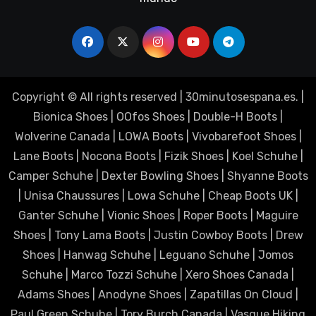
Copyright © All rights reserved
|
30minutosespana.es
. |
Bionica Shoes
|
OOfos Shoes
|
Double-H Boots
|
Wolverine Canada
|
LOWA Boots
|
Vivobarefoot Shoes
|
Lane Boots
|
Nocona Boots
|
Fizik Shoes
|
Koel Schuhe
|
Camper Schuhe
|
Dexter Bowling Shoes
|
Shyanne Boots
|
Unisa Chaussures
|
Lowa Schuhe
|
Cheap Boots UK
|
Ganter Schuhe
|
Vionic Shoes
|
Roper Boots
|
Maguire
Shoes
|
Tony Lama Boots
|
Justin Cowboy Boots
|
Drew
Shoes
|
Hanwag Schuhe
|
Leguano Schuhe
|
Jomos
Schuhe
|
Marco Tozzi Schuhe
|
Xero Shoes Canada
|
Adams Shoes
|
Anodyne Shoes
|
Zapatillas On Cloud
|
Paul Green Schuhe
|
Tory Burch Canada
|
Vasque Hiking