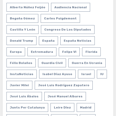
Alberto Núñez Feijóo
Audiencia Nacional
Begoña Gómez
Carles Puigdemont
Castilla Y León
Congreso De Los Diputados
Donald Trump
España
España Noticias
Europa
Extremadura
Felipe VI
Florida
Félix Bolaños
Guardia Civil
Guerra En Ucrania
InstaNoticias
Isabel Díaz Ayuso
Israel
IU
Javier Milei
José Luis Rodríguez Zapatero
José Luis Ábalos
José Manuel Albares
Junts Per Catalunya
Leire Díez
Madrid