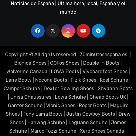
Noticias de España | Última hora, local, España y el
mundo
Copyright © All rights reserved
|
30minutosespana.es
. |
Bionica Shoes
|
OOfos Shoes
|
Double-H Boots
|
Wolverine Canada
|
LOWA Boots
|
Vivobarefoot Shoes
|
Lane Boots
|
Nocona Boots
|
Fizik Shoes
|
Koel Schuhe
|
Camper Schuhe
|
Dexter Bowling Shoes
|
Shyanne Boots
|
Unisa Chaussures
|
Lowa Schuhe
|
Cheap Boots UK
|
Ganter Schuhe
|
Vionic Shoes
|
Roper Boots
|
Maguire
Shoes
|
Tony Lama Boots
|
Justin Cowboy Boots
|
Drew
Shoes
|
Hanwag Schuhe
|
Leguano Schuhe
|
Jomos
Schuhe
|
Marco Tozzi Schuhe
|
Xero Shoes Canada
|