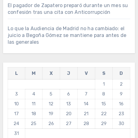
El pagador de Zapatero preparó durante un mes su
confesión tras una cita con Anticorrupción
Lo que la Audiencia de Madrid no ha cambiado: el
juicio a Begoña Gómez se mantiene para antes de
las generales
L
M
X
J
V
S
D
1
2
3
4
5
6
7
8
9
10
11
12
13
14
15
16
17
18
19
20
21
22
23
24
25
26
27
28
29
30
31