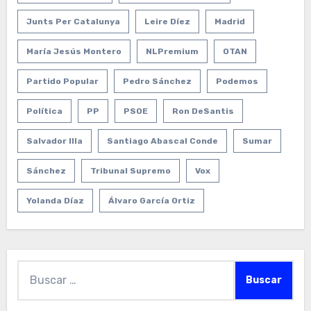
Junts Per Catalunya
Leire Díez
Madrid
María Jesús Montero
NLPremium
OTAN
Partido Popular
Pedro Sánchez
Podemos
Política
PP
PSOE
Ron DeSantis
Salvador Illa
Santiago Abascal Conde
Sumar
Sánchez
Tribunal Supremo
Vox
Yolanda Díaz
Álvaro García Ortiz
Buscar: