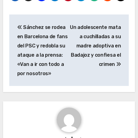
Navegación
Sánchez se rodea
Un adolescente mata
de
en Barcelona de fans
a cuchilladas a su
entradas
del PSC y redobla su
madre adoptiva en
ataque a la prensa:
Badajoz y confiesa el
«Van a ir con todo a
crimen
por nosotros»