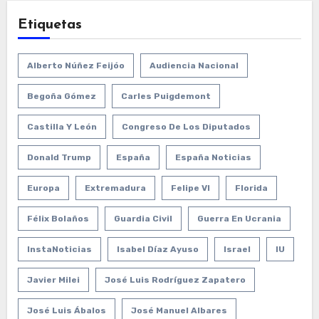
Etiquetas
Alberto Núñez Feijóo
Audiencia Nacional
Begoña Gómez
Carles Puigdemont
Castilla Y León
Congreso De Los Diputados
Donald Trump
España
España Noticias
Europa
Extremadura
Felipe VI
Florida
Félix Bolaños
Guardia Civil
Guerra En Ucrania
InstaNoticias
Isabel Díaz Ayuso
Israel
IU
Javier Milei
José Luis Rodríguez Zapatero
José Luis Ábalos
José Manuel Albares