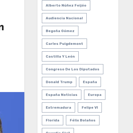
Alberto Núñez Feijóo
Audiencia Nacional
n
Begoña Gómez
Carles Puigdemont
Castilla Y León
Congreso De Los Diputados
Donald Trump
España
España Noticias
Europa
Extremadura
Felipe VI
Florida
Félix Bolaños