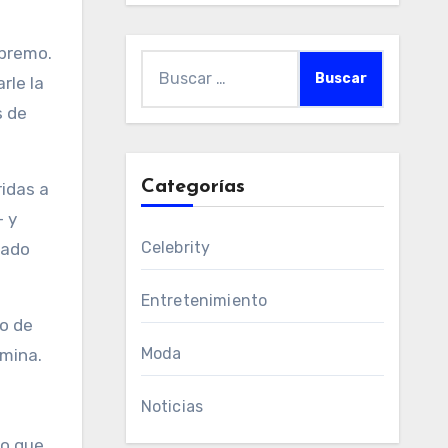
upremo.
Buscar:
rle la
s de
Categorías
ridas a
- y
Celebrity
gado
Entretenimiento
io de
Moda
amina.
Noticias
po que