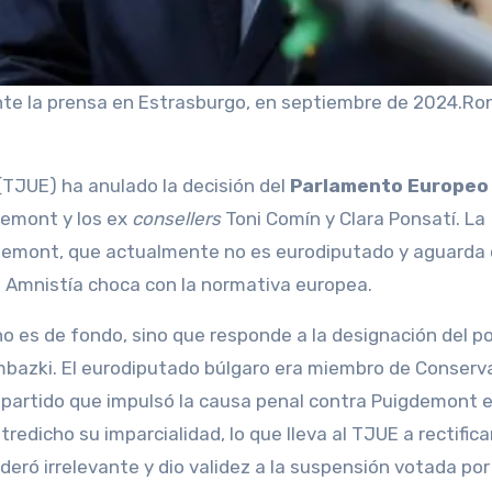
e la prensa en Estrasburgo, en septiembre de 2024.
Ro
(TJUE) ha anulado la decisión del
Parlamento Europeo
gdemont y los ex
consellers
Toni Comín y Clara Ponsatí. La
gdemont, que actualmente no es eurodiputado y aguarda 
de Amnistía choca con la normativa europea.
 no es de fondo, sino que responde a la designación del 
ambazki. El eurodiputado búlgaro era miembro de Conser
 partido que impulsó la causa penal contra Puigdemont e
edicho su imparcialidad, lo que lleva al TJUE a rectificar
sideró irrelevante y dio validez a la suspensión votada por