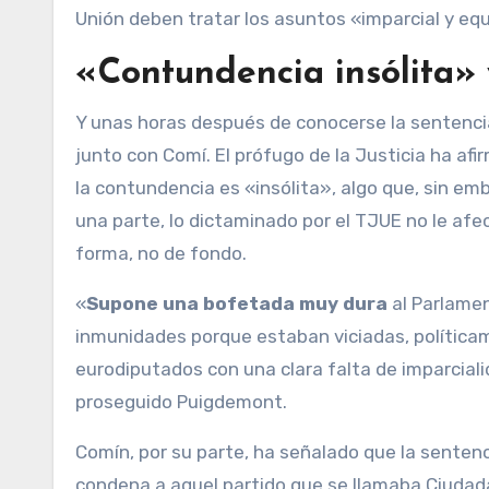
Unión deben tratar los asuntos «imparcial y eq
«Contundencia insólita»
Y unas horas después de conocerse la sentenc
junto con Comí. El prófugo de la Justicia ha af
la contundencia es «insólita», algo que, sin emb
una parte, lo dictaminado por el TJUE no le afe
forma, no de fondo.
«
Supone una bofetada muy dura
al Parlame
inmunidades porque estaban viciadas, políticam
eurodiputados con una clara falta de imparciali
proseguido Puigdemont.
Comín, por su parte, ha señalado que la senten
condena a aquel partido que se llamaba Ciudada