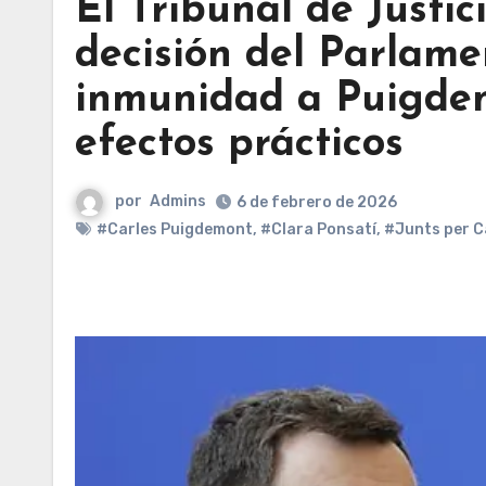
El Tribunal de Justic
decisión del Parlame
inmunidad a Puigdem
efectos prácticos
por
Admins
6 de febrero de 2026
#Carles Puigdemont
,
#Clara Ponsatí
,
#Junts per C