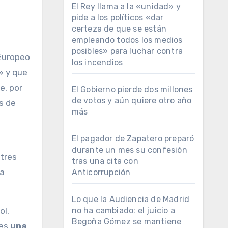
El Rey llama a la «unidad» y
pide a los políticos «dar
certeza de que se están
empleando todos los medios
posibles» para luchar contra
Europeo
los incendios
» y que
e, por
El Gobierno pierde dos millones
de votos y aún quiere otro año
s de
más
El pagador de Zapatero preparó
durante un mes su confesión
 tres
tras una cita con
ha
Anticorrupción
Lo que la Audiencia de Madrid
no ha cambiado: el juicio a
ol,
Begoña Gómez se mantiene
 es
una