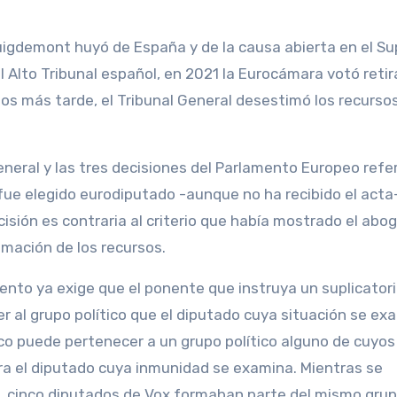
Puigdemont huyó de España y de la causa abierta en el S
 Alto Tribunal español, en 2021 la Eurocámara votó retira
os más tarde, el Tribunal General desestimó los recurso
eneral y las tres decisiones del Parlamento Europeo refe
fue elegido eurodiputado -aunque no ha recibido el acta
ecisión es contraria al criterio que había mostrado el abo
imación de los recursos.
ento ya exige que el ponente que instruya un suplicator
 al grupo político que el diputado cuya situación se ex
co puede pertenecer a un grupo político alguno de cuyos
a el diputado cuya inmunidad se examina. Mientras se
s, cinco diputados de Vox formaban parte del mismo gru