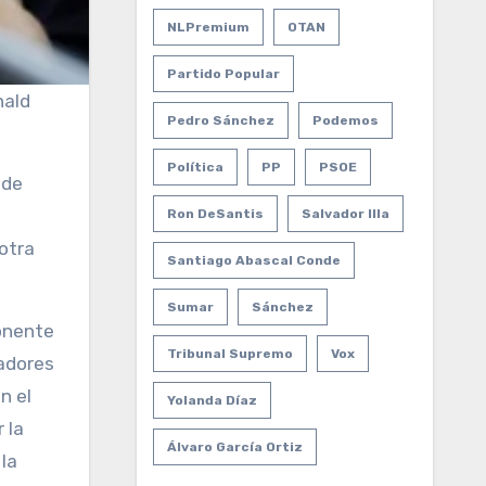
NLPremium
OTAN
Partido Popular
nald
Pedro Sánchez
Podemos
Política
PP
PSOE
de
Ron DeSantis
Salvador Illa
otra
Santiago Abascal Conde
Sumar
Sánchez
ponente
Tribunal Supremo
Vox
vadores
n el
Yolanda Díaz
 la
Álvaro García Ortiz
 la