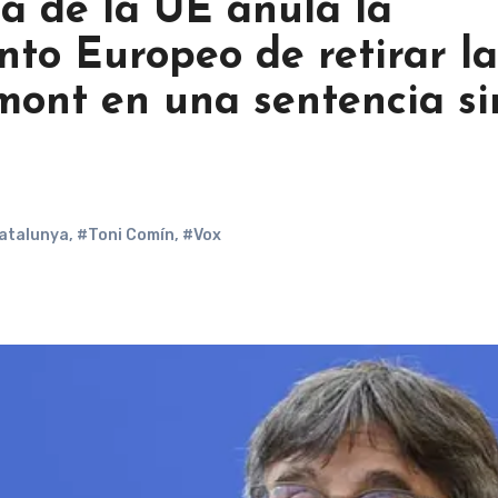
ia de la UE anula la
nto Europeo de retirar la
ont en una sentencia si
atalunya
,
#Toni Comín
,
#Vox