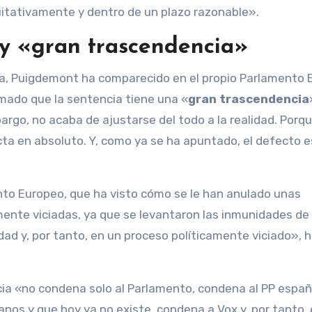
uitativamente y dentro de un plazo razonable».
 y «gran trascendencia»
ia, Puigdemont ha comparecido en el propio Parlamento 
irmado que la sentencia tiene una «
gran trascendencia
argo, no acaba de ajustarse del todo a la realidad. Porqu
cta en absoluto. Y, como ya se ha apuntado, el defecto e
nto Europeo, que ha visto cómo se le han anulado unas
ente viciadas, ya que se levantaron las inmunidades de
dad y, por tanto, en un proceso políticamente viciado», 
cia «no condena solo al Parlamento, condena al PP españ
nos y que hoy ya no existe, condena a Vox y, por tanto,